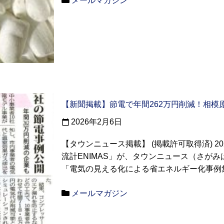
メールマガジン
【新聞掲載】節電で年間262万円削減！相模
2026年2月6日
calendar_today
【タウンニュース掲載】 (掲載許可取得済) 2
流計ENIMAS」が、タウンニュース（さが
「電気の見える化による省エネルギー化事例集」
メールマガジン