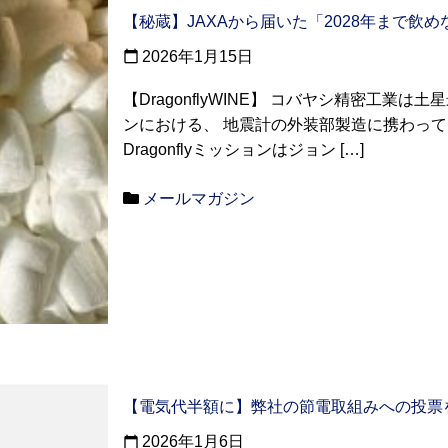
【秘蔵】JAXAから届いた「2028年まで飲
2026年1月15日
calendar_today
【DragonflyWINE】 コバヤシ精密工業は土
ンにおける、 地震計の外装部製造に携わって
Dragonflyミッションはジョン […]
メールマガジン
【電気代半額に】弊社の節電取組みへの投票
2026年1月6日
calendar_today