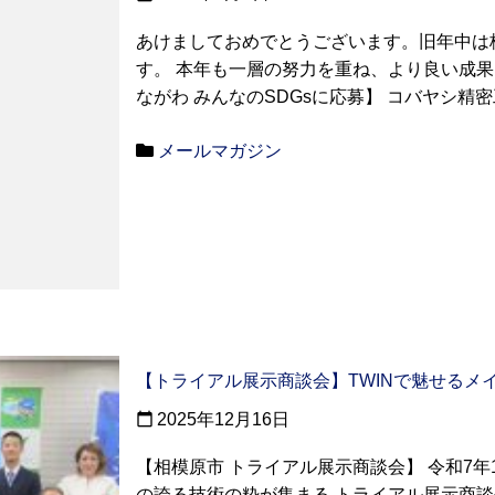
あけましておめでとうございます。旧年中は
す。 本年も一層の努力を重ね、より良い成果
ながわ みんなのSDGsに応募】 コバヤシ精密工
メールマガジン
【トライアル展示商談会】TWINで魅せるメ
2025年12月16日
calendar_today
【相模原市 トライアル展示商談会】 令和7年
の誇る技術の粋が集まる トライアル展示商談