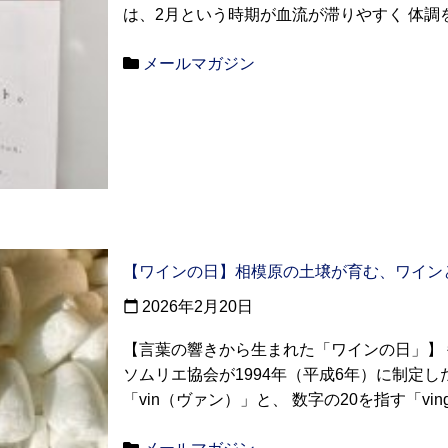
は、2月という時期が血流が滞りやすく 体調を
メールマガジン
【ワインの日】相模原の土壌が育む、ワイン
2026年2月20日
calendar_today
【言葉の響きから生まれた「ワインの日」】 
ソムリエ協会が1994年（平成6年）に制定
「vin（ヴァン）」と、 数字の20を指す「ving 