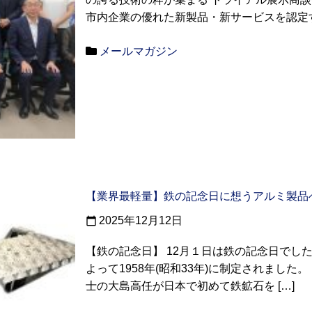
市内企業の優れた新製品・新サービスを認定する
メールマガジン
【業界最軽量】鉄の記念日に想うアルミ製品
2025年12月12日
calendar_today
【鉄の記念日】 12月１日は鉄の記念日でし
よって1958年(昭和33年)に制定されました。 
士の大島高任が日本で初めて鉄鉱石を […]