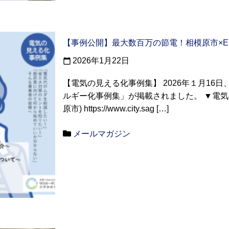
【事例公開】最大数百万の節電！相模原市×EN
2026年1月22日
calendar_today
【電気の見える化事例集】 2026年１月16
ルギー化事例集」が掲載されました。 ▼電気
原市) https://www.city.sag […]
メールマガジン