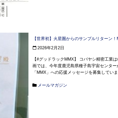
【世界初】火星圏からのサンプルリターン！
2026年2月2日
calendar_today
【#グッドラックMMX】 コバヤシ精密工業は
画では、今年度鹿児島県種子島宇宙センター
「MMX」への応援メッセージを募集しています。
メールマガジン