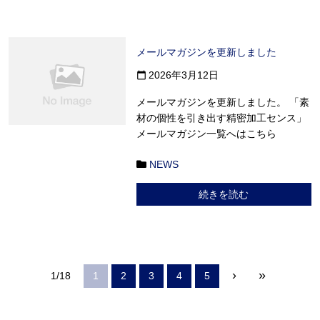
メールマガジンを更新しました
2026年3月12日
calendar_today
メールマガジンを更新しました。 「素
材の個性を引き出す精密加工センス」
メールマガジン一覧へはこちら
NEWS
続きを読む
›
»
1/18
1
2
3
4
5