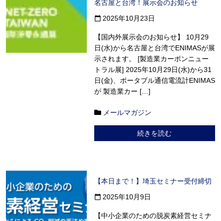
名古屋と台湾！展示会のお知らせ
2025年10月23日
calendar_today
【国内外展示会のお知らせ】 10月29
日(水)から名古屋と台湾でENIMASが展
示されます。 [製造業カーボンニュー
トラル展] 2025年10月29日(水)から31
日(金)、ポータブル通信電流計ENIMAS
が 製造業カー […]
メールマガジン
続きを読む
【本日まで！】埼玉セミナー受付締切
2025年10月9日
calendar_today
【中小企業のための脱炭素経営セミナ