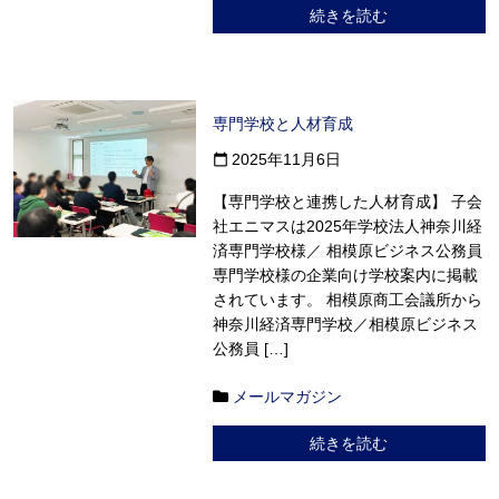
続きを読む
専門学校と人材育成
2025年11月6日
calendar_today
【専門学校と連携した人材育成】 子会
社エニマスは2025年学校法人神奈川経
済専門学校様／ 相模原ビジネス公務員
専門学校様の企業向け学校案内に掲載
されています。 相模原商工会議所から
神奈川経済専門学校／相模原ビジネス
公務員 […]
メールマガジン
続きを読む