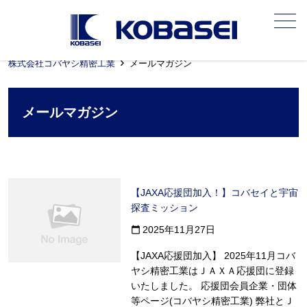
メニュー
株式会社コバヤシ精密工業
メールマガジン
メールマガジン
【JAXA応援団加入！】コバセイと宇宙
探査ミッション
2025年11月27日
calendar_today
【JAXA応援団加入】 2025年11月コバ
ヤシ精密工業はＪＡＸＡ応援団に登録
いたしました。 応援団会員企業・団体
等ページ(コバヤシ精密工業) 弊社とＪ