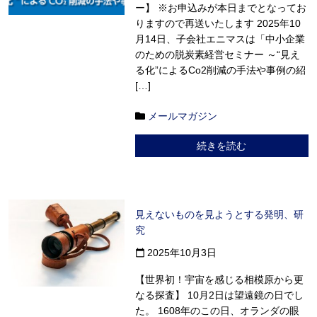
ー】 ※お申込みが本日までとなってお
りますので再送いたします 2025年10
月14日、子会社エニマスは「中小企業
のための脱炭素経営セミナー ～“見え
る化”によるCo2削減の手法や事例の紹
[…]
メールマガジン
続きを読む
見えないものを見ようとする発明、研
究
2025年10月3日
calendar_today
【世界初！宇宙を感じる相模原から更
なる探査】 10月2日は望遠鏡の日でし
た。 1608年のこの日、オランダの眼