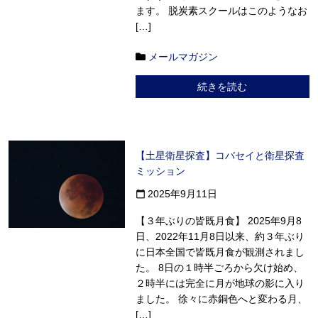
ます。 脱炭素スクールはこのようなお
[…]
メールマガジン
続きを読む
【土星衛星探査】コバセイと衛星探査
ミッション
2025年9月11日
calendar_today
【３年ぶりの皆既月食】 2025年9月8
日、2022年11月8日以来、約３年ぶり
に日本全国で皆既月食が観測されまし
た。 8日の１時半ごろから欠け始め、
２時半には完全に月が地球の影に入り
ました。 徐々に赤銅色へと変わる月、
[…]