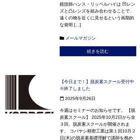
鏡技師ハンス・リッペルハイは 凹レン
ズと凸レンズを組み合わせることで、
遠くの物を近くに見せるという画期的
な発明 […]
メールマガジン
続きを読む
【今日まで！】脱炭素スクール受付中
※終了しました
2025年9月26日
calendar_today
今週はセミナーのお知らせです。 【脱
炭素スクール】 2025年10月2日から全
３回、脱炭素スクールが開催されま
す。 コバヤシ精密工業は第１回10月２
日(木)の脱炭素基礎理解で講師を務め