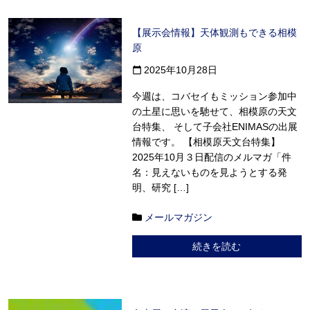
【展示会情報】天体観測もできる相模
原
2025年10月28日
calendar_today
今週は、コバセイもミッション参加中
の土星に思いを馳せて、相模原の天文
台特集、 そして子会社ENIMASの出展
情報です。 【相模原天文台特集】
2025年10月３日配信のメルマガ「件
名：見えないものを見ようとする発
明、研究 […]
メールマガジン
続きを読む