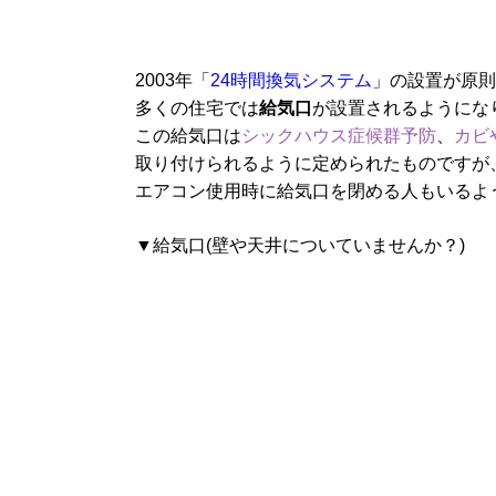
2003年「
24時間換気システム
」の設置が原則
多くの住宅では
給気口
が設置されるようにな
この給気口は
シックハウス症候群予防
、
カビ
取り付けられるように定められたものですが
エアコン使用時に給気口を閉める人もいるよ
▼給気口(壁や天井についていませんか？)