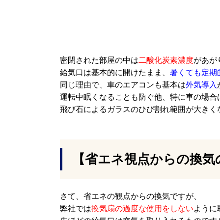
密閉された部屋の中は
二酸化炭素濃度
があが
給気口は基本的に開けたまま、
暑くても定期
同じ理由で、車のエアコンも基本は
外気導入
運転中眠くなることも防ぐ他、特に車の場合
飛び石によるガラスのひび割れ範囲が大きく
【省エネ視点からの換気
さて、省エネの観点からの換気ですが、
弊社では
換気扇の過度な使用をしない
ように