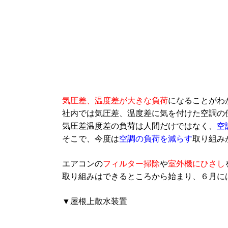
気圧差、温度差が大きな負荷
になることがわ
社内では気圧差、温度差に気を付けた空調の
気圧差温度差の負荷は人間だけではなく、
空
そこで、今度は
空調の負荷を減らす
取り組み
エアコンの
フィルター掃除
や
室外機にひさし
取り組みはできるところから始まり、６月に
▼屋根上散水装置