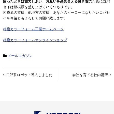
困ったときは協力
しあい、
お互いを高め合える良き友
のためにコバ
セイは相模原を盛り上げていくつもりです。
相模原の皆様、他地方の皆様、あなたのヒーローになりたいコバセ
イを今後ともよろしくお願い致します。
相模カラーフォーム工業ホームページ
相模カラーフォームオンラインショップ
メールマガジン
投
二郎系ロボット導入しました
会社を育てる社内講習
稿
ナ
ビ
ゲ