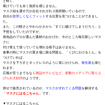
と軽く、
着けていても全く負担を感じません。
マスク紐を通す穴が左右それぞれ３箇所開いているので、
自分が
息苦しくなくフィット
する位置を見つけることができまし
た。
また、この軽さとやわらかさから「すぐに破けてしまうだろう」と
予想をしていたのですが、
発泡品のプロが選んだ素材のおかげか、今のところ毎日新しいマス
クに
付け替えて使っていても壊れる様子はありません。
食事の時にマスクの置き場に困る問題も、「くびにかけるくん」を
つけていれば、
マスクを下ろすとネックレスのように首にかけられ、
衛生面
も保た
れます。
広報が言うまでもなく
雑誌やテレビなど、多数のメディアに取り上
げられ大好評
のようです。
併せて販売されているのが、
マスクがずれてくる問題
を解決する
「
マスクにはるこちゃん
」です。
▼マスクにはるこちゃん