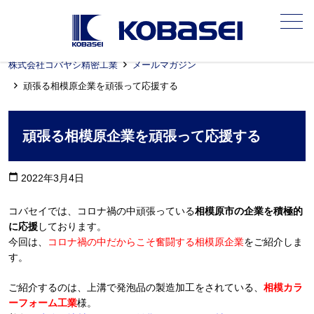
メニュー
株式会社コバヤシ精密工業
メールマガジン
頑張る相模原企業を頑張って応援する
頑張る相模原企業を頑張って応援する
calendar_today
2022年3月4日
コバセイでは、コロナ禍の中頑張っている
相模原市の企業を積極的
に応援
しております。
今回は、
コロナ禍の中だからこそ奮闘する相模原企業
をご紹介しま
す。
ご紹介するのは、上溝で発泡品の製造加工をされている、
相模カラ
ーフォーム工業
様。