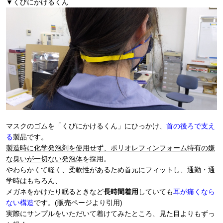
▼くびにかけるくん
マスクのゴムを「くびにかけるくん」にひっかけ、
首の後ろで支え
る
製品です。
製造時に化学発泡剤を使用せず、ポリオレフィンフォーム特有の嫌
な臭いが一切ない発泡体
を採用。
やわらかくて軽く、柔軟性があるため首元にフィットし、通勤・通
学時はもちろん、
メガネをかけたり眠るときなど
長時間着用
していても
耳が痛くなら
ない構造
です。(販売ページより引用)
実際にサンプルをいただいて着けてみたところ、見た目よりもずっ