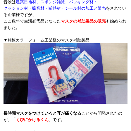
普段は
建築目地材、スポンジ雑貨、パッキング材・
クッション材・吸音材・断熱材・シール材の加工と販売
をされてい
る企業様ですが、
ここ数年で生活必需品となった
マスクの補助製品の販売
も始められ
ました。
▼相模カラーフォーム工業様のマスク補助製品
長時間マスクをつけていると耳が痛くなる
ことから開発されたの
が、「
くびにかけるくん
」です。