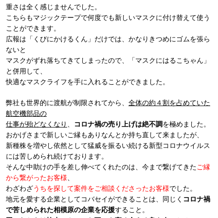
重さは全く感じませんでした。
こちらもマジックテープで何度でも新しいマスクに付け替えて使う
ことができます。
広報は「くびにかけるくん」だけでは、かなりきつめにゴムを張ら
ないと
マスクがずれ落ちてきてしまったので、「マスクにはるこちゃん」
と併用して、
快適なマスクライフを手に入れることができました。
弊社も世界的に渡航が制限されてから、
全体の約４割を占めていた
航空機部品の
仕事が殆どなくなり
、
コロナ禍の売り上げは絶不調
を極めました。
おかげさまで新しいご縁もありなんとか持ち直して来ましたが、
新種株を増やし依然として猛威を振るい続ける新型コロナウイルス
には苦しめられ続けております。
そんな中助けの手を差し伸べてくれたのは、今まで繋げてきた
ご縁
から繋がったお客様
、
わざわざ
うちを探して案件をご相談くださったお客様
でした。
地元を愛する企業としてコバセイができることは、同じく
コロナ禍
で苦しめられた相模原の企業を応援
すること。