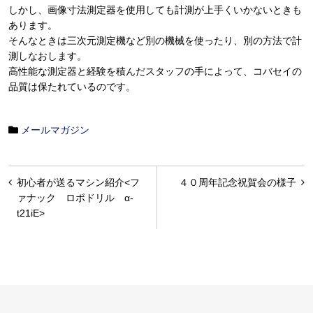
しかし、画像寸法測定器を使用しても計測が上手くいかないときも
あります。
そんなときは三次元測定機など別の機械を使ったり、別の方法で計
測しなおします。
高性能な測定器と経験を積んだスタッフの手によって、コバセイの
品質は保たれているのです。
メールマガジン
投
初心者が送るマシン紹介<フ
４０周年記念祝賀会の様子
稿
ァナック ロボドリル α-
t21iE>
ナ
ビ
ゲ
ー