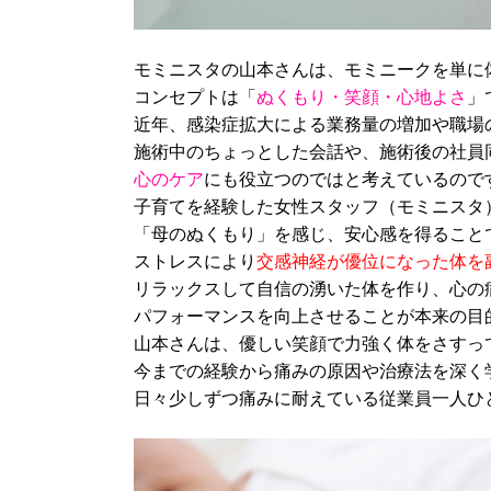
モミニスタの山本さんは、モミニークを単に
コンセプトは「
ぬくもり・笑顔・心地よさ
」
近年、感染症拡大による業務量の増加や職場
施術中のちょっとした会話や、施術後の社員
心のケア
にも役立つのではと考えているので
子育てを経験した女性スタッフ（モミニスタ
「母のぬくもり」を感じ、安心感を得ること
ストレスにより
交感神経が優位になった体を
リラックスして自信の湧いた体を作り、心の
パフォーマンスを向上させることが本来の目
山本さんは、優しい笑顔で力強く体をさすっ
今までの経験から痛みの原因や治療法を深く
日々少しずつ痛みに耐えている従業員一人ひ