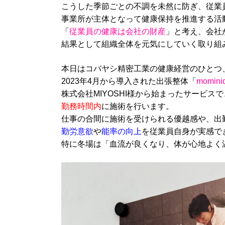
こうした季節ごとの不調を未然に防ぎ、従業
事業所が主体となって健康保持を推進する活
「
従業員の健康は会社の財産
」と考え、会社
結果として組織全体を元気にしていく取り組
本日はコバヤシ精密工業の健康経営のひとつ
2023年4月から導入された出張整体「
momi
株式会社MIYOSHI様から始まったサービ
勤務時間内
に施術を行います。
仕事の合間に施術を受けられる優越感や、出
勤労意欲
や
能率の向上
を従業員自身が実感で
特に冬場は「血流が良くなり、体が心地よく