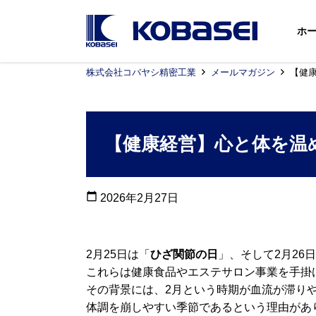
ホ
株式会社コバヤシ精密工業
メールマガジン
【健
【健康経営】心と体を温め
calendar_today
2026年2月27日
2月25日は「
ひざ関節の日
」、そして2月26
これらは健康食品やエステサロン事業を手掛
その背景には、2月という時期が血流が滞り
体調を崩しやすい季節であるという理由があ