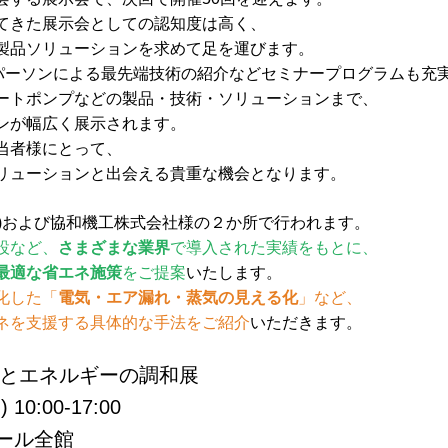
てきた展示会としての認知度は高く、
製品ソリューションを求めて足を運びます。
ーパーソンによる最先端技術の紹介などセミナープログラムも充
ートポンプなどの製品・技術・ソリューションまで、
ンが幅広く展示されます。
当者様にとって、
リューションと出会える貴重な機会となります。
社)および協和機工株式会社様の２か所で行われます。
設など、
さまざまな業界
で導入された実績をもとに、
最適な省エネ施策
をご提案
いたします。
化した「
電気・エア漏れ・蒸気の見える化
」など、
ネを支援する具体的な手法をご紹介
いただきます。
球環境とエネルギーの調和展
10:00-17:00
ール全館