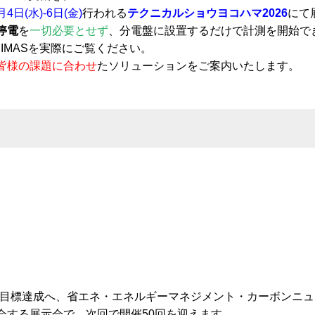
月4日(水)-6日(金)
行われる
テクニカルショウヨコハマ2026
にて
停電
を
一切必要とせず
、分電盤に設置するだけで計測を開始で
IMASを実際にご覧ください。
皆様の課題に合わせ
たソリューションをご案内いたします。
トラル目標達成へ、省エネ・エネルギーマネジメント・カーボンニ
会する展示会で、次回で開催50回を迎えます。