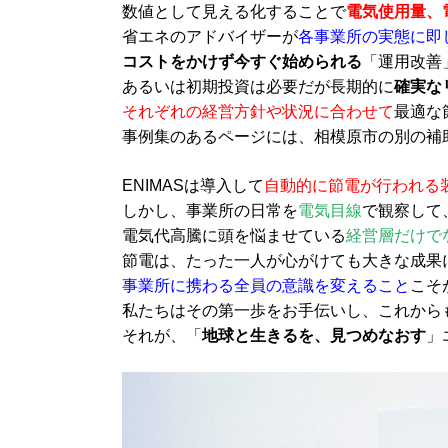
数値として見える化することで
電気使用量、
省エネのアドバイザーが
各事業所の実態に即
コストをかけず今すぐ始められる
「運用改善
あるいは初期投資は必要だが長期的に
確実な
それぞれの経営方針や状況に合わせて
最適な
事例集のあるページには、相模原市の別の補
ENIMASは導入して
自動的に節電が行われる
しかし、事業所の日常を
電気目線
で観察して
電気代高騰に頭を悩ませている
経営層だけで
節電は、たった一人が心がけても大きな成果
事業所に携わる全員の意識を変えること
こそ
私たちはその第一歩をお手伝いし、これから
それが、「
地球と生きるを、見つめなおす
」