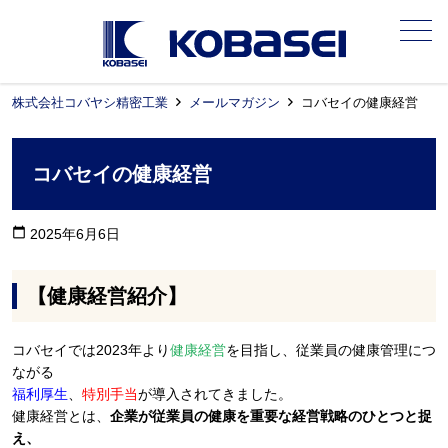
メニュー
株式会社コバヤシ精密工業
メールマガジン
コバセイの健康経営
コバセイの健康経営
calendar_today
2025年6月6日
【健康経営紹介】
コバセイでは2023年より
健康経営
を目指し、従業員の健康管理につ
ながる
福利厚生
、
特別手当
が導入されてきました。
健康経営とは、
企業が従業員の健康を重要な経営戦略のひとつと捉
え、