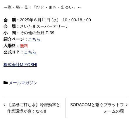
～彩・発・見！「ひと・まち・出会い」～
会 期：
2025年６月11日 (水) 10：00-18：00
会 場：
さいたまスーパーアリーナ
小 間：
その他の分野 F-39
紹介ページ：
こちら
入場料：
無料
公式ＨＰ：
こちら
株式会社MIYOSHI
メールマガジン
投
【屋根に打ち水】冷房効率と
SORACOMと繋ぐプラットフ
稿
作業環境が良くなる!!
ォームの環
ナ