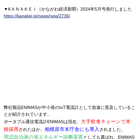
▼KＡＮＡＫＥＩ（かながわ経済新聞）2024年5月号発行しました
https://kanakei.jp/news/new/2736/
弊社製品ENIMASが中小発のIoT電流計として急速に普及しているこ
とが紹介されています。
大手飲食チェーンで本
ポータブル通信電流計ENIMASは現在、
格採用
相模原市本庁舎にも導入
されたほか、
されました。
周辺自治体の省エネルギー診断装置
としても選ばれ、ENIMAS