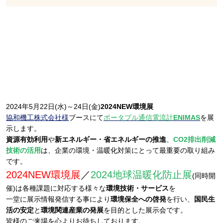
2024年5月22日(水)～24日(金)
2024NEW環境展
協和機工株式会社様
ブースにて
ポータブル通信電流計
ENIMAS
を展
示します。
資源有効利用
や
新エネルギー・省エネルギーの推進
、
CO2排出削減
技術の活用
は、企業の環境・温暖化対策にとって最重要の取り組み
です。
2024NEW環境展
／
2024地球温暖化防止展
(同時開
催)は各種課題に対応する様々な
環境技術・サービス
を
一堂に展示情報発信する事により
環境保全への啓発
を行い、
国民生
活の安定
と
環境関連産業の発展
を目的とした展示会です。
皆様のご来場を心よりお待ちしております。