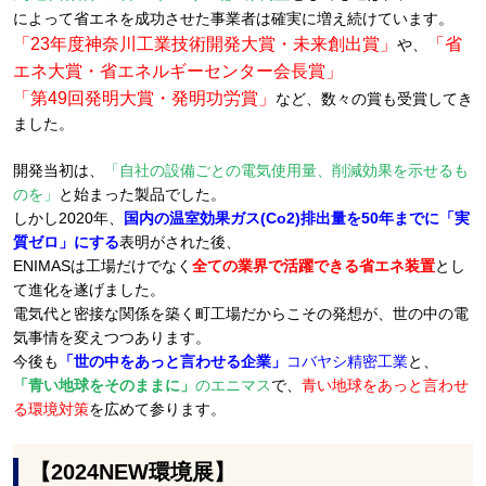
によって省エネを成功させた事業者は確実に増え続けています。
「23年度神奈川工業技術開発大賞・未来創出賞」
「省
や、
エネ大賞・省エネルギーセンター会長賞」
「第49回発明大賞・発明功労賞」
など、数々の賞も受賞してき
ました。
開発当初は、
「自社の設備ごとの電気使用量、削減効果を示せるも
のを」
と始まった製品でした。
しかし2020年、
国内の温室効果ガス(Co2)排出量を50年までに「実
質ゼロ」にする
表明がされた後、
ENIMASは工場だけでなく
全ての業界で活躍できる省エネ装置
とし
て進化を遂げました。
電気代と密接な関係を築く町工場だからこその発想が、世の中の電
気事情を変えつつあります。
今後も
「世の中をあっと言わせる企業」
コバヤシ精密工業
と、
「青い地球をそのままに」
のエニマス
で、
青い地球をあっと言わせ
る環境対策
を広めて参ります。
【2024NEW環境展】