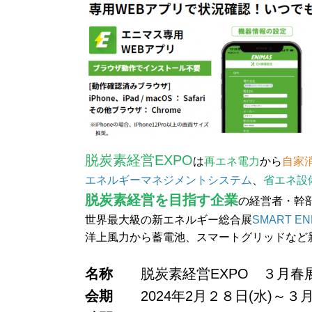
脱炭素経営EXPO
は
再エネ電力
から
自家
エネルギーマネジメントシステム
、
省エネ設
脱炭素経営を目指す企業
の経営者・幹
世界最大級の新エネルギー総合展
SMART EN
洋上風力から蓄電池、スマートグリッドなど
名称
脱炭素経営EXPO ３月春
会期
2024年2月２８日(水)～３月