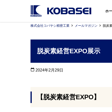
ホ
株式会社コバヤシ精密工業
メールマガジン
脱炭素
脱炭素経営EXPO展示
calendar_today
2024年2月29日
【脱炭素経営EXPO】