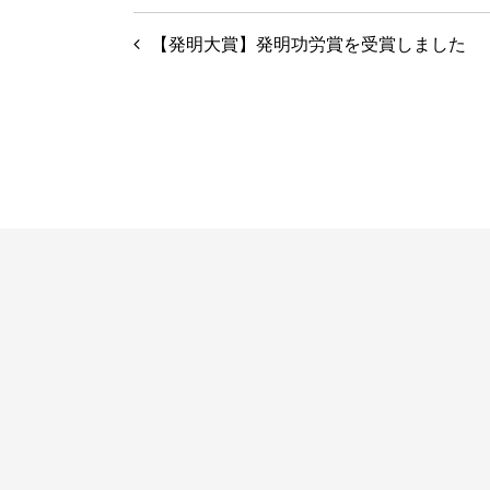
投
【発明大賞】発明功労賞を受賞しました
稿
ナ
ビ
ゲ
ー
シ
ョ
ン