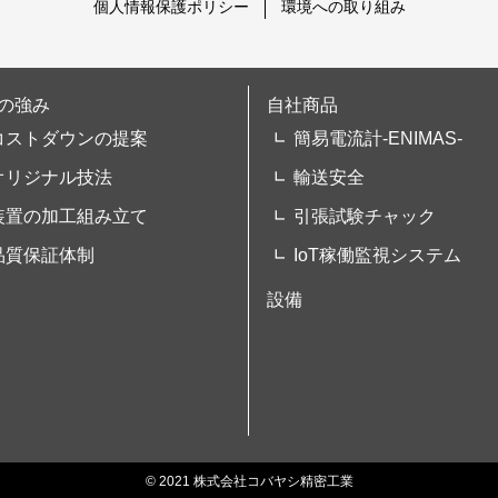
個人情報保護ポリシー
環境への取り組み
の強み
自社商品
コストダウンの提案
簡易電流計-ENIMAS-
オリジナル技法
輸送安全
装置の加工組み立て
引張試験チャック
品質保証体制
IoT稼働監視システム
設備
© 2021 株式会社コバヤシ精密工業