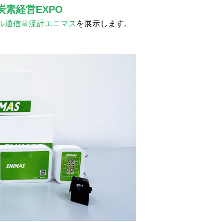
炭素経営EXPO
ル通信電流計エニマス
を展示します。