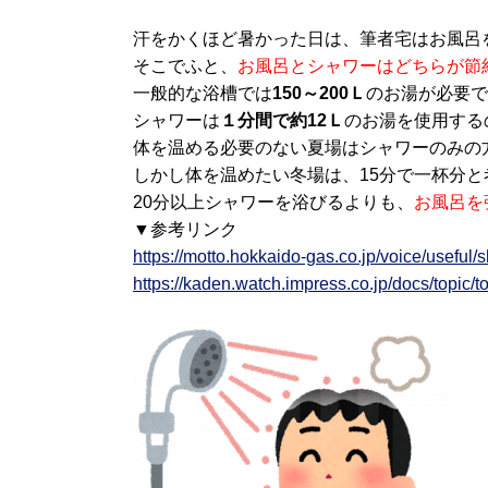
汗をかくほど暑かった日は、筆者宅はお風呂
そこでふと、
お風呂とシャワーはどちらが節
一般的な浴槽では
150～200Ｌ
のお湯が必要で
シャワーは
１分間で約12Ｌ
のお湯を使用する
体を温める必要のない夏場はシャワーのみの
しかし体を温めたい冬場は、15分で一杯分
20分以上シャワーを浴びるよりも、
お風呂を
▼参考リンク
https://motto.hokkaido-gas.co.jp/voice/useful/
https://kaden.watch.impress.co.jp/docs/topic/