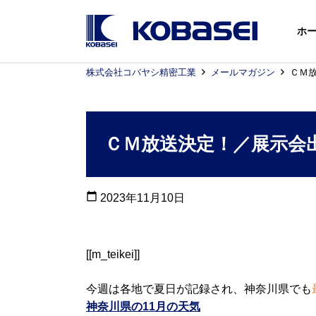
ホ
株式会社コバヤシ精密工業
メールマガジン
ＣＭ
ＣＭ放送決定！／展示会
calendar_today
2023年11月10日
[[m_teikei]]
今週は各地で夏日が記録され、神奈川県でも
神奈川県の11月の天気