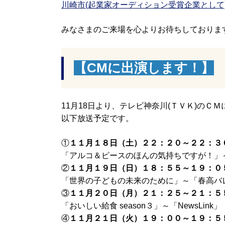
川崎市(起業家オーディション受賞企業として
みなさまのご来場を心よりお待ちしておりま
【CMに出演します！】
11月18日より、テレビ神奈川(ＴＶＫ)のＣ
以下放送予定です。
①
１１月１８日（土）２２：２０～２２：３
「アルコ＆ピースのほんの気持ちですが！」
②
１１月１９日（日）１８：５５～１９：０
「世界の子どもの未来のために」～「春高バ
③
１１月２０日（月）２１：２５～２１：５
「おいしい給食 season３」～「NewsLink」
④
１１月２１日（火）１９：００～１９：５