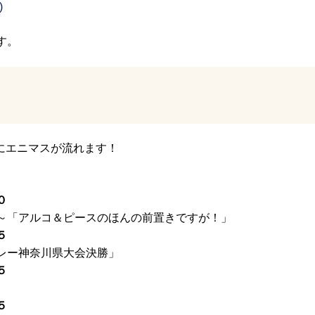
)
す。
Ｍにエニマスが流れます！
０
～「アルコ＆ピースのほんの前置きですが！」
５
レー神奈川県大会決勝」
５
５