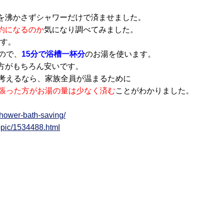
を沸かさずシャワーだけで済ませました。
約になるのか
気になり調べてみました。
す。
ので、
15分で浴槽一杯分
のお湯を使います。
方がもちろん安いです。
と考えるなら、家族全員が温まるために
張った方がお湯の量は少なく済む
ことがわかりました。
shower-bath-saving/
topic/1534488.html