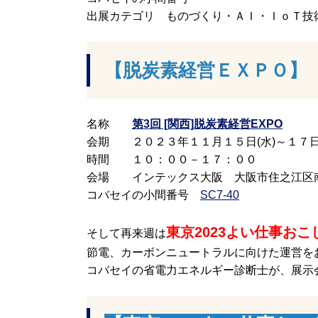
出展カテゴリ ものづくり・ＡＩ・ＩｏＴ
【脱炭素経営ＥＸＰＯ】
名称
第3回 [関西]脱炭素経営EXPO
会期 ２０２３年１１月１５日(水)～１７日
時間 １０：００－１７：００
会場 インテックス大阪 大阪市住之江区南港北
コバセイの小間番号
SC7-40
東京2023よい仕事おこ
そして再来週は
節電、カーボンニュートラルに向けた運営を
コバセイの省電力エネルギー診断士が、展示