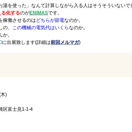
お湯を使った」なんて計算しながら入る人はそうそういないで
える化する
のが
ENIMAS
です。
を稼働させるのは
どちらが節電
なのか。
しの、
この機械の電気代はいくら
なのか。
んか。
O
に出展致します(詳細は
前回メルマガ
)
木)
富士見1-1-4