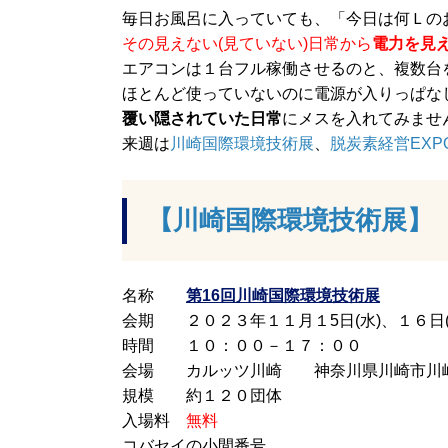
毎日お風呂に入っていても、「今日は何Ｌの
その見えない(見ていない)日常から
電力を見
エアコンは１台フル稼働させるのと、複数台
ほとんど使っていないのに電源が入りっぱな
覆い隠されていた日常
にメスを入れてみませ
来週は
川崎国際環境技術展
、
脱炭素経営EXP
【川崎国際環境技術展】
名称
第16回川崎国際環境技術展
会期 ２０２３年１１月１5日(水)、１６日(
時間 １０：００－１７：００
会場 カルッツ川崎 神奈川県川崎市川崎区
規模 約１２０団体
入場料
無料
コバセイの小間番号