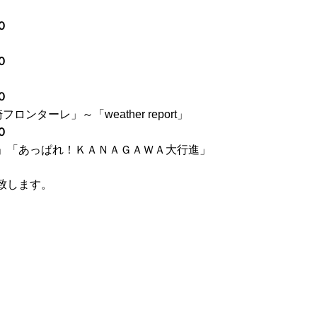
０
０
０
ターレ」～「weather report」
０
」「あっぱれ！ＫＡＮＡＧＡＷＡ大行進」
致します。