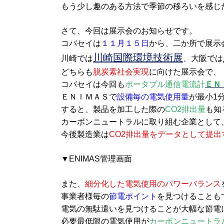
もう少し趣のある方法で季節の移ろいを感じ
さて、今回は展示会のお知らせです。
コバセイは
１１月１５日
から、二か所で展示
川崎国際環境技術展
川崎では
、大阪では
どちらも
脱炭素社会実現
に向けた展示会で、
コバセイは今回も
ポータブル通信電流計
ＥＮ
ＥＮＩＭＡＳで
設備毎の電気使用量
が最小1
すると、製品を加工した際の
CO2排出量
も知
カーボンニュートラルに取り組む企業として
今後製造業は
CO2排出量をデータとして提出
▼ENIMAS管理画面
また、
細分化した電気使用のパワーバランス
事業者様毎の
節電ポイント
を見つけることも
電気の無駄遣いを見つけることが大幅な節電
必要最低限の電気使用が
カーボンニュートラ