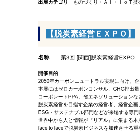
出展カテゴリ
ものづくり・ＡＩ・ＩｏＴ技
【脱炭素経営ＥＸＰＯ】
名称
第3回 [関西]脱炭素経営EXPO
開催目的
2050年カーボンニュートラル実現に向け、
本展にはゼロカーボンコンサル、GHG排出
コーポレートPPA、省エネソリューション
脱炭素経営を目指す企業の経営者、経営企画
ESG・サステナブル部門などが来場する専
世界中から人と情報が『リアル』に集まる本
face to faceで脱炭素ビジネスを加速さ