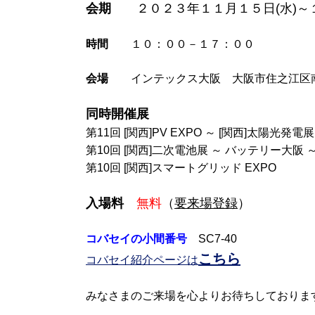
会期
２０２３年１１月１５日(水)～１
時間
１０：００－１７：００
会場
インテックス大阪 大阪市住之江区南港北
同時開催展
第11回 [関西]PV EXPO ～ [関西]太陽光発電展
第10回 [関西]二次電池展 ～ バッテリー大阪 
第10回 [関西]スマートグリッド EXPO
入場料
無料
（
要来場登録
）
コバセイの小間番号
SC7-40
こちら
コバセイ紹介ページは
みなさまのご来場を心よりお待ちしておりま