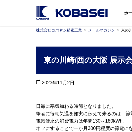
ホ
株式会社コバヤシ精密工業
メールマガジン
東の川
東の川崎/西の大阪 展示
calendar_today
2023年11月2日
日毎に寒気加わる時節となりました。
筆者に毎朝気温を如実に伝えて来るのは、節
電気便座の消費電力は年間130～180kWh。
オフにすることで一か月300円程度の節電に