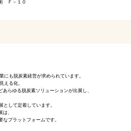
術 Ｆ－１０
企業にも脱炭素経営が求められています。
量見える化、
などあらゆる脱炭素ソリューションが出展し、
、
門展として定着しています。
展は、
せる重要なプラットフォームです。