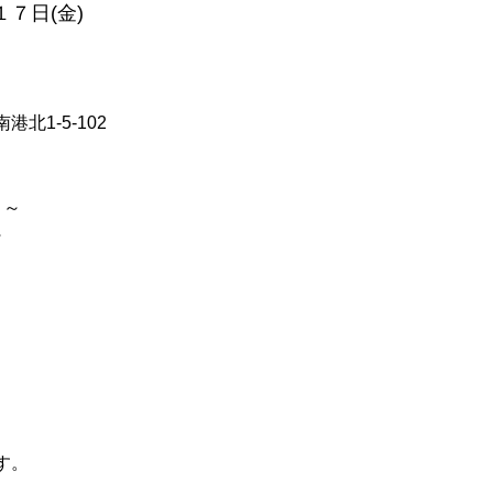
７日(金)
1-5-102
 ～
～
す。