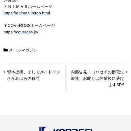
ン確認！
ＥＮＩＭＡＳホームページ
https://enimas.jp/top.html
▼COVEROSSホームページ
https://coveross.jp/
メールマガジン
投
資本提携、そしてメイドイン
内部告発！コバセイの節電失
稿
さがみはらの称号
敗談！お叱りは休業後に受け
ますSP!!
ナ
ビ
ゲ
ー
シ