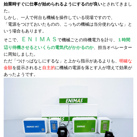
始業時すぐに仕事が始められるようにするのが良い
とされてきまし
た。
しかし、一人で何台も機械を操作している現場ですので、
「電源をつけておいたものの、こっちの機械は当分使わないな」と
いう場合もあります。
ＥＮＩＭＡＳ
そこで、
で機械ごとの待機電力を計り、
１時間
辺り待機させるといくらの電気代がかかるのか
、担当オペレーター
に周知しました。
ただ「つけっぱなしにするな」と上から指示があるよりも、
明確な
金額
を提示されると
自主的
に機械の電源を落とす人が増えて効果が
あったようです。