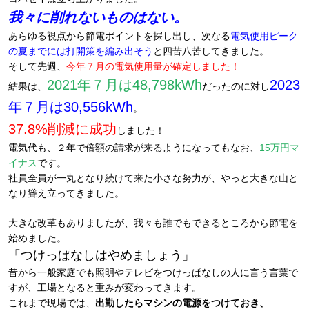
我々に削れないものはない。
あらゆる視点から節電ポイントを探し出し、次なる
電気使用ピーク
の夏までには打開策を編み出そう
と四苦八苦してきました。
そして先週、
今年７月の電気使用量が確定しました！
2021年７月は48,798kWh
2023
結果は、
だったのに対し
年７月は30,556kWh
。
37.8%削減に成功
しました！
電気代も、２年で倍額の請求が来るようになってもなお、
15万円マ
イナス
です。
社員全員が一丸となり続けて来た小さな努力が、やっと大きな山と
なり聳え立ってきました。
大きな改革もありましたが、我々も誰でもできるところから節電を
始めました。
「つけっぱなしはやめましょう」
昔から一般家庭でも照明やテレビをつけっぱなしの人に言う言葉で
すが、工場となると重みが変わってきます。
これまで現場では、
出勤したらマシンの電源をつけておき、