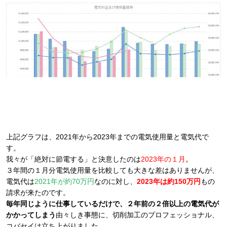
上記グラフは、2021年から2023年までの電気使用量と電気代で
す。
我々が「絶対に節電する」と決意したのは
2023年の１月
。
３年間の１月分電気使用量を比較しても大きな差はありませんが、
電気代は
2021年が約70万円
なのに対し、
2023年は約150万円
もの
請求が来たのです。
毎年同じように仕事しているだけで、２年前の２倍以上の電気代が
かかってしまう
由々しき事態に、切削加工のプロフェッショナル、
コバセイは立ち上がりました。