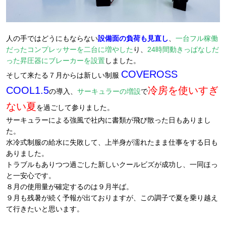
人の手ではどうにもならない
設備面の負荷も見直し
、
一台フル稼働
だったコンプレッサーを二台に増やした
り、
24時間動きっぱなしだ
った昇圧器にブレーカーを設置
しました。
COVEROSS
そして来たる７月からは新しい制服
COOL1.5
冷房を使いすぎ
の導入、
サーキュラーの増設
で
ない夏
を過ごして参りました。
サーキュラーによる強風で社内に書類が飛び散った日もありまし
た。
水冷式制服の給水に失敗して、上半身が濡れたまま仕事をする日も
ありました。
トラブルもありつつ過ごした新しいクールビズが成功し、一同ほっ
と一安心です。
８月の使用量が確定するのは９月半ば。
９月も残暑が続く予報が出ておりますが、この調子で夏を乗り越え
て行きたいと思います。