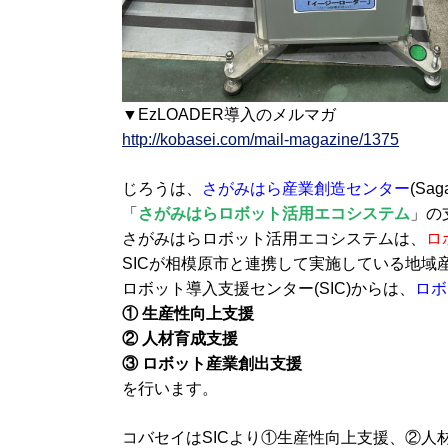
▼EzLOADER導入のメルマガ
http://kobasei.com/mail-magazine/1375
じろうは、
さがみはら産業創造センター
(Sag
「
さがみはらロボット活用エコシステム
」の
さがみはらロボット活用エコシステムは、
ロ
SICが相模原市と連携して実施している地域
ロボット導入支援センター(SIC)からは、
ロボ
① 生産性向上支援
② 人材育成支援
③ ロボット産業創出支援
を行います。
コバセイはSICより①生産性向上支援、②