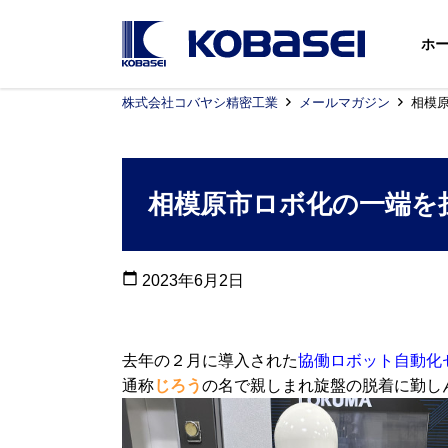
ホ
株式会社コバヤシ精密工業
メールマガジン
相模
相模原市ロボ化の一端を
calendar_today
2023年6月2日
去年の２月に導入された
協働ロボット自動化
通称
じろう
の名で親しまれ旋盤の脱着に勤し