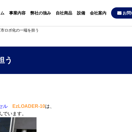
ーム
事業内容
弊社の強み
自社商品
設備
会社案内
お問
原市ロボ化の一端を担う
担う
セル
EzLOADER-10
は、
んでいます。