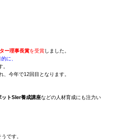
ター理事長賞
を受賞
しました。
目的に、
す。
れ、今年で12回目となります。
ットSIer養成講座
などの人材育成にも注力い
そうです。