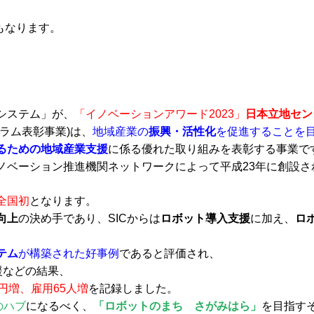
もなります。
システム」が、
「イノベーションアワード2023」
日本立地セン
ラム表彰事業)は、
地域産業の
振興・活性化
を促進することを
るための地域産業支援
に係る優れた取り組みを表彰する事業で
ノベーション推進機関ネットワークによって平成23年に創設さ
全国初
となります。
向上
の決め手であり、SICからは
ロボット導入支援
に加え、
ロボ
テム
が構築された好事例
であると評価され、
援などの結果、
円増、雇用65人増
を記録しました。
のハブ
になるべく、
「ロボットのまち さがみはら」
を目指す