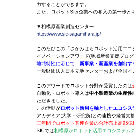
力することができます。
また、ロボットSIer企業への参入の第一歩と
▼相模原産業創造センター
https://www.sic-sagamihara.jp/
このたびこの「さがみはらロボット活用エコ
イノベーションアワード(地域産業支援プログ
地域特性に応じて、
新事業・新産業を創出す
一般財団法人日本立地センターおよび全国イ
このアワードでロボット分野が受賞したのは
自動化・ロボット導入は
中小製造業の生産性
ただきました。
この活動が
ロボット活用を軸としたエコシス
アカデミア(大学・研究所)との連携や経営支
三年間でロボット関連企業の合計売上高95億
SICでは
相模原がロボット活用エコシステム