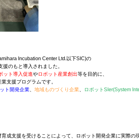
amihara Incubation Center Ltd.以下SIC)の
支援のもと導入されました。
ボット導入促進
や
ロボット産業創出
等を目的に、
産業支援プログラムです。
ット開発企業
、
地域ものづくり企業
、
ロボットSIer(System In
人材育成支援を受けることによって、ロボット開発企業に実際の