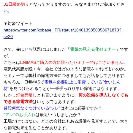
31日締め切り
となっておりますので、みなさまぜひご参加くださ
い。
▼対象ツイート
https://twitter.com/kobasei_PR/status/1640139850958671873?
s=20
さて、先ほども話題に出しました「
電気の見える化セミナー
」です
が、
こちらは
ENIMASご購入の方に限ったセミナーではございません
。
電気代高騰が続く今、会社ではどのような節電をすればよいのか。
セミナーでは弊社の節電方法につきましてもお話をしております。
もちろん、ENIMASで
電気を必要以上に消費している“食いしん
坊”
を見つけられることが一番手っ取り早い節電にはなります。
しかし
灯台元暗し
とも言いますように、
何の設備を導入しなくても
できる節電方法
はいくらでもあります。
普段何気なくつけている“ソレ”
は本当に必要ですか？
“アレ”のお手入れ
は最近いつしましたか？
工場だけではない、どこの会社にもある設備を見直すことで、大き
な節電効果を生むことがあります。