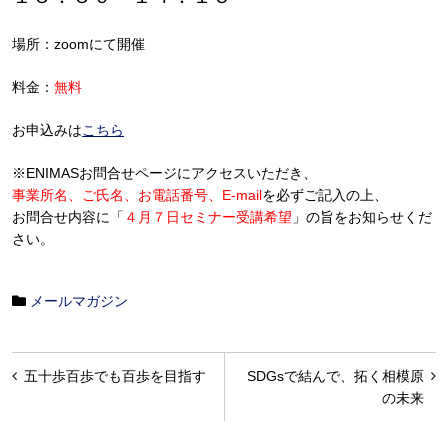
場所：zoomにて開催
料金：
無料
お申込みは
こちら
※ENIMASお問合せページにアクセスいただき、
事業所名、ご氏名、お電話番号、E-mail
を必ずご記入の上、
お問合せ内容に「
４月７日セミナー受講希望
」の旨をお知らせくだ
さい。
メールマガジン
投
五十歩百歩でも百歩を目指す
SDGsで結んで、拓く相模原
稿
の未来
ナ