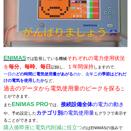
ENIMAS
それぞれの電力使用状況
では監視している機械
を
毎分、毎時、毎日
１年間保持
記録し、
しますので、
一日の
どの時間に電気使用量があがる
のか
、
去年
この季節はどれだ
けの電気を使用したか
など、
過去のデータから電気使用量のピークを探る
こ
とができます。
ENIMAS PRO
接続設備全体
の電力の動き
また
では、
カテゴリ別
の電気使用量
や、予め設定した
もグラフで表示す
ることができます。
購入後即座に電気代削減に役立つ
のはENIMASの強みで