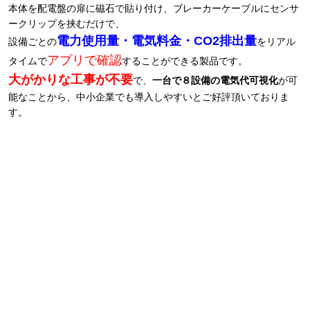
本体を配電盤の扉に磁石で貼り付け、ブレーカーケーブルにセンサ
ークリップを挟むだけで、
電力使用量・電気料金・CO2排出量
設備ごとの
をリアル
アプリで確認
タイムで
することができる製品です。
大がかりな工事が不要
で、
一台で８設備の電気代可視化
が可
能なことから、中小企業でも導入しやすいとご好評頂いておりま
す。