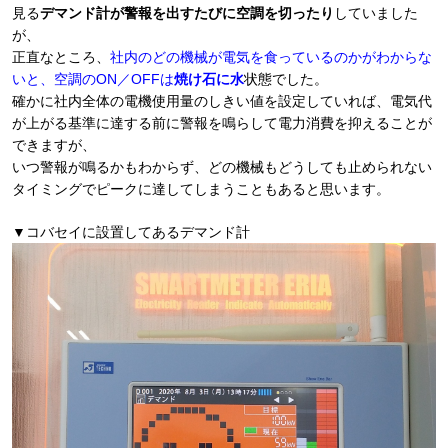
見る
デマンド計が警報を出すたびに空調を切ったり
していました
が、
正直なところ、
社内のどの機械が電気を食っているのかがわからな
いと、空調のON／OFFは
焼け石に水
状態でした。
確かに社内全体の電機使用量のしきい値を設定していれば、電気代
が上がる基準に達する前に警報を鳴らして電力消費を抑えることが
できますが、
いつ警報が鳴るかもわからず、どの機械もどうしても止められない
タイミングでピークに達してしまうこともあると思います。
▼コバセイに設置してあるデマンド計