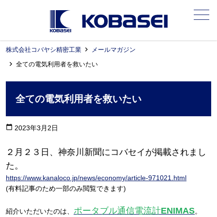
メニュー
株式会社コバヤシ精密工業
メールマガジン
全ての電気利用者を救いたい
全ての電気利用者を救いたい
calendar_today
2023年3月2日
２月２３日、神奈川新聞にコバセイが掲載されまし
た。
https://www.kanaloco.jp/news/economy/article-971021.html
(有料記事のため一部のみ閲覧できます)
ポータブル通信電流計
ENIMAS
紹介いただいたのは、
。