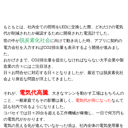
もともとは、社内全ての照明をLEDに交換した際、どれだけの電気
代が削減されたか確認するために開発された電流計でした。
脱炭素化社会
世の中が
に向けて動き出した時、アプリに契約の
電力会社を入力すればCO2排出量も表示するよう開発が進みまし
た。
おかげさまで、CO2排出量を提出しなければならない大手企業や製
造業の方々にはご注目頂き、
日々お問合せに対応する日々となりましたが、最近では脱炭素化社
会より身近な問題が浮上してきました。
電気代高騰
それが、
。大きなマシンを動かす工場はもちろんの
こと、一般家庭でもその影響は著しく、
電気代が倍になった
なんて
話も社内で出るようになりました。
コバセイでは日々20台を超える工作機械が稼働し、一日で何万円も
の電気代がかかります。
電気の見える化が進んでいなかった頃は、社内全体の電気使用量を