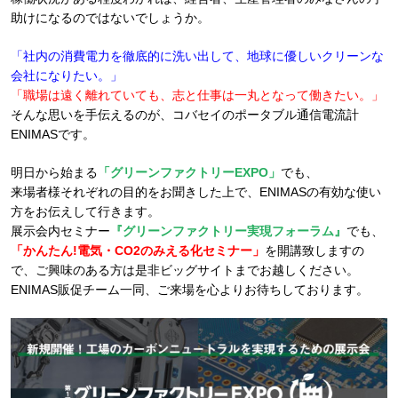
助けになるのではないでしょうか。
「社内の消費電力を徹底的に洗い出して、地球に優しいクリーンな
会社になりたい。」
「職場は遠く離れていても、志と仕事は一丸となって働きたい。」
そんな思いを手伝えるのが、コバセイのポータブル通信電流計
ENIMASです。
明日から始まる
「グリーンファクトリーEXPO」
でも、
来場者様それぞれの目的をお聞きした上で、ENIMASの有効な使い
方をお伝えして行きます。
展示会内セミナー
『グリーンファクトリー実現フォーラム』
でも、
「かんたん!電気・CO2のみえる化セミナー」
を開講致しますの
で、ご興味のある方は是非ビッグサイトまでお越しください。
ENIMAS販促チーム一同、ご来場を心よりお待ちしております。