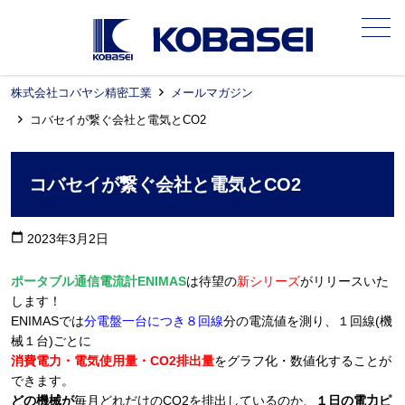
メニュー
株式会社コバヤシ精密工業
メールマガジン
コバセイが繋ぐ会社と電気とCO2
コバセイが繋ぐ会社と電気とCO2
calendar_today
2023年3月2日
ポータブル通信電流計ENIMAS
は待望の
新シリーズ
がリリースいた
します！
ENIMASでは
分電盤一台につき８回線
分の電流値を測り、１回線(機
械１台)ごとに
消費電力・電気使用量・CO2排出量
をグラフ化・数値化することが
できます。
どの機械が
毎月どれだけのCO2を排出しているのか、
１日の電力ピ