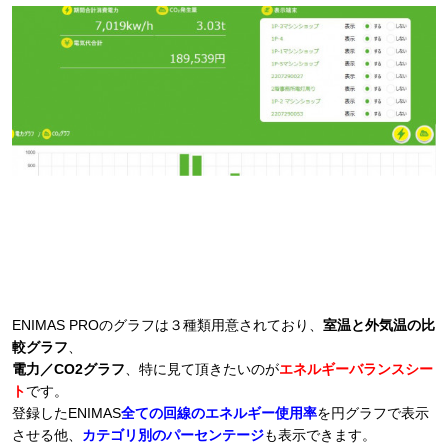
ENIMAS PROのグラフは３種類用意されており、
室温と外気温の比
較グラフ
、
電力／CO2グラフ
、特に見て頂きたいのが
エネルギーバランスシー
ト
です。
登録したENIMAS
全ての回線のエネルギー使用率
を円グラフで表示
させる他、
カテゴリ別のパーセンテージ
も表示できます。