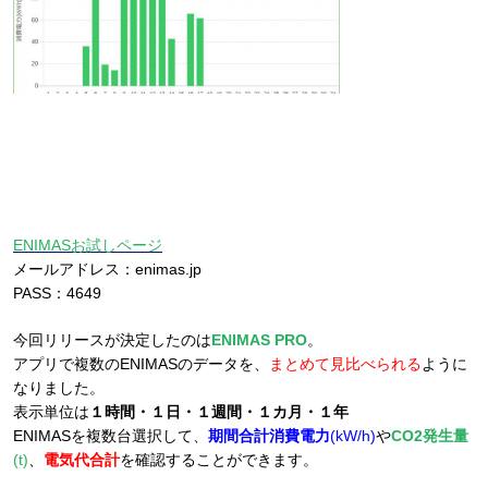
ENIMASお試しページ
メールアドレス：enimas.jp
PASS：4649
今回リリースが決定したのは
ENIMAS PRO
。
アプリで複数のENIMASのデータを、
まとめて見比べられる
ように
なりました。
表示単位は
１時間・１日・１週間・１カ月・１年
ENIMASを複数台選択して、
期間合計消費電力
(kW/h)
や
CO2発生量
(t)
、
電気代合計
を確認することができます。