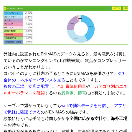
弊社内に設置されたENIMASのデータを見ると、最も電気を消費し
ているのがマシニングセンタ(工作機械類)、次点がコンプレッサー
ということがわかります。
コバセイのように社内の至るところにENIMASを稼働させて、
会社
全体のエネルギーバランスを見る
こともできますし、
複数の工場、支店に配置
し、
合計電気使用量
や、
カテゴリ別のエネ
ルギーバランスを確認
するのも
脱炭素、節電
には有効な手段です。
ケーブルで繋がっていなくても
wi-fiで抽出データを発信し、アプリ
で気軽に確認できる
のがENIMAS の強みです。
頻繁に行くには手間も時間もかかる
全国に広がる支社
や、
海外工場
をお持ちでも、
稼働状況がある程度わかれば、経営者、生産管理者のみなさんの手