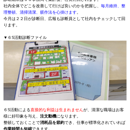
社内全体でどこを改善して行けば良いのかを把握し、
毎月維持、整
理整頓、清掃清潔、躾作法を心掛けます
。
今月は２２日が診断日、広報も診断員として社内をチェックして回
ります。
▼６S活動診断ファイル
６S活動による
直接的な利益は生まれません
が、清潔な職場はお客
様に好印象を与え、
注文動機
になります。
整頓しておくことで
消耗品を節約
でき、仕事が標準化されていれば
作業時間も短縮
できます。