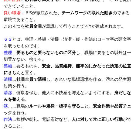
できていること、
良い職場
…６Sが徹底された、
チームワークの取れた動き
のできる
環境であること。
この４つを
社員全員
が意識して行うことで４Yが達成されます。
６Ｓ
とは、整理・整頓・清掃・清潔・躾・作法のローマ字の頭文字
を取ったものです。
整理
…
要るものと要らないものに区分
し、職場に要るもの以外は一
切置かない、捨てる。
整頓
…要るものを、
安全、品質維持、能率的にかなった所定の位置
に
きちんと置く。
清掃
…
社員全員で清掃
し、きれいな職場環境を作る、汚れの発生源
対策を行う。
清潔
…健康を保ち、他人に不快感を与えないようにする。
身だしな
みを整える
。
躾
……職場の
ルールや規律・標準を守る
こと。
安全作業
や
品質チェ
ック
を行う。
作法
…挨拶や朝礼、電話応対など、
人に対して常に正しい行動
がで
きること。