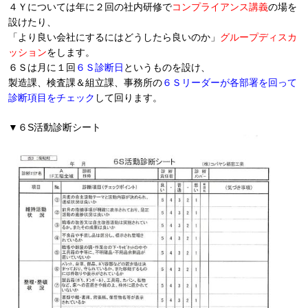
４Ｙについては年に２回の社内研修で
コンプライアンス講義
の場を
設けたり、
「より良い会社にするにはどうしたら良いのか」
グループディスカ
ッション
をします。
６Ｓは月に１回
６Ｓ診断日
というものを設け、
製造課、検査課＆組立課、事務所の
６Ｓリーダーが各部署を回って
診断項目をチェック
して回ります。
▼６S活動診断シート