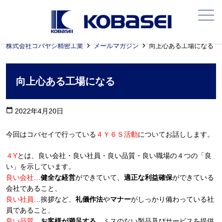
メニュー
株式会社コバヤシ精密工業
メールマガジン
向上心ある工場になる
向上心ある工場になる
calendar_today
2022年4月20日
今回はコバセイで行っている
４Ｙ６Ｓ活動
についてお話しします。
４Y
とは、良い会社・良い社員・良い品質・良い職場の４つの「良
い」を示しています。
良い会社
…
健全な経営
ができていて、
適正な利益確保
ができている
会社であること、
良い社員
…挨拶など、
礼儀作法
や
マナー
がしっかり備わっている社
員であること、
良い品質
…
お客様が満足する
、ミスのない製品及びサービスを提供