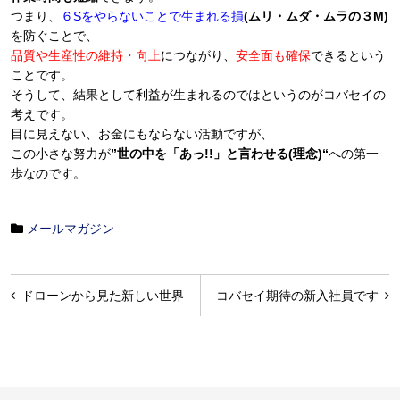
つまり、
６Sをやらないことで生まれる損
(ムリ・ムダ・ムラの３M)
を防ぐことで、
品質や生産性の維持・向上
につながり、
安全面も確保
できるという
ことです。
そうして、結果として利益が生まれるのではというのがコバセイの
考えです。
目に見えない、お金にもならない活動ですが、
この小さな努力が
”世の中を「あっ!!」と言わせる(理念)“
への第一
歩なのです。
メールマガジン
投
ドローンから見た新しい世界
コバセイ期待の新入社員です
稿
ナ
ビ