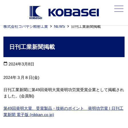
メニュー
株式会社コバヤシ精密工業
NEWS
日刊工業新聞掲載
日刊工業新聞掲載
calendar_today
2024年3月8日
2024年３月８日(金)
日刊工業新聞に第49回発明大賞発明功労賞受賞企業として掲載され
ました。(会員制)
第49回発明大賞、受賞製品・技術のポイント 発明功労賞 | 日刊工
業新聞 電子版 (nikkan.co.jp)