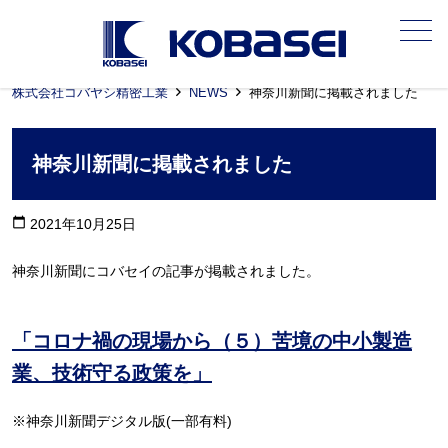
メニュー
株式会社コバヤシ精密工業
NEWS
神奈川新聞に掲載されました
神奈川新聞に掲載されました
calendar_today
2021年10月25日
神奈川新聞にコバセイの記事が掲載されました。
「コロナ禍の現場から（５）苦境の中小製造
業、技術守る政策を」
※神奈川新聞デジタル版(一部有料)