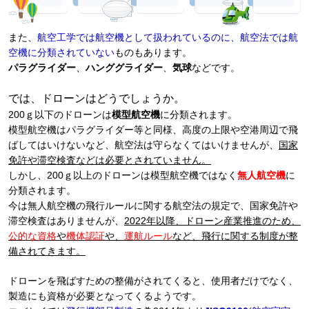
また、
航空工学では航空機として扱われているのに、航空法では航
空機に分類されていない
ものもあります。
パラグライダー
、
ハンググライダー
、
気球
などです。
では、ドローンはどうでしょうか。
200ｇ以下のドローンは
模型航空機
に分類されます。
模型航空機はパラグライダー等と同様、高度の上限や空港周辺で飛
ばしてはいけないなど、航空法は守らなくてはいけませんが、
国家
免許や滞空検査などは必要とされていません。
しかし、200ｇ以上のドローンは模型航空機ではなく
無人航空機
に
分類されます。
今は無人航空機の飛行ルールに関する航空法の規定で、国家免許や
滞空検査はありませんが、
2022年以降、ドローン産業推進のため、
公的な資格
や
機体認証
や、
運航ルール
など、飛行に関する制度が整
備されてきます。
ドローンを飛ばすための整備がされてくると、使用者だけでなく、
製造にも資格が必要となってくるようです。