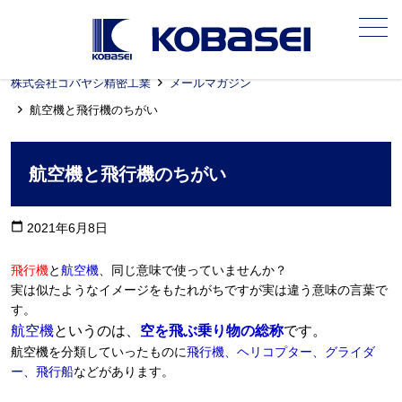
メニュー
株式会社コバヤシ精密工業
メールマガジン
航空機と飛行機のちがい
航空機と飛行機のちがい
calendar_today
2021年6月8日
飛行機
と
航空機
、同じ意味で使っていませんか？
実は似たようなイメージをもたれがちですが実は違う意味の言葉で
す。
航空機
というのは、
空を飛ぶ乗り物の総称
です。
航空機を分類していったものに
飛行機、ヘリコプター、グライダ
ー、飛行船
などがあります。