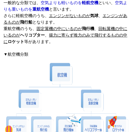
一般的な分類では、
空気よりも軽いものを
軽航空機
といい、
空気よ
りも重いものを
重航空機
と言います。
さらに軽航空機のうち、
エンジンがないものが
気球
、
エンジンがあ
るものが
飛行船
となります。
重航空機のうち、
固定翼機の中にいるのが
飛行機
、
回転翼機の中に
いるのが
ヘリコプター
、
揚力に寄らず推力のみで飛行するものの中
に
ロケット
等があります。
▼航空機分類