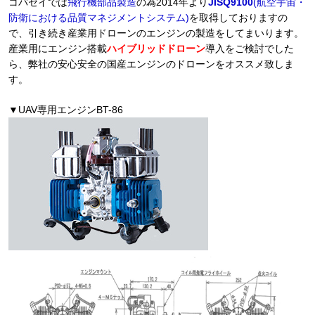
コバセイでは
飛行機部品製造
の為2014年より
JISQ9100
(航空宇宙・
防衛における品質マネジメントシステム
)
を取得しておりますの
で、引き続き産業用ドローンのエンジンの製造をしてまいります。
産業用にエンジン搭載
ハイブリッドドローン
導入をご検討でした
ら、弊社の安心安全の国産エンジンのドローンをオススメ致しま
す。
▼UAV専用エンジンBT-86