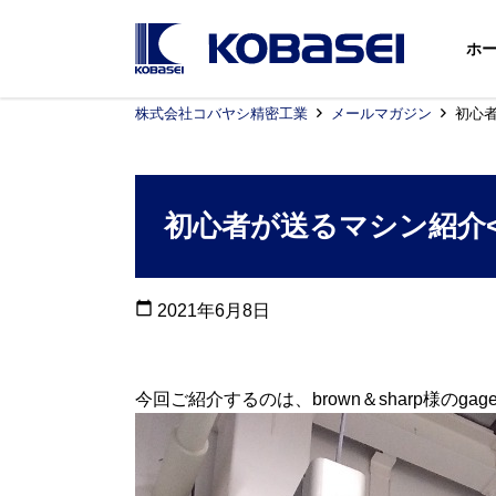
ホ
株式会社コバヤシ精密工業
メールマガジン
初心
初心者が送るマシン紹介
calendar_today
2021年6月8日
今回ご紹介するのは、brown＆sharp様のga