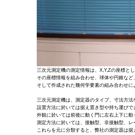
三次元測定機の測定情報は、X,Y,Zの座標と
その座標情報を組み合わせ、球体や円錐など、
そして作成された幾何学要素の組み合わせによ
三次元測定機は、測定器のタイプ、寸法方法
設置方法に於いては据え置き型や持ち運びで
外観に於いては前後に動く門に左右上下に動
測定方法に於いては、接触型、非接触型、レー
これらを元に分類すると、弊社の測定器は据