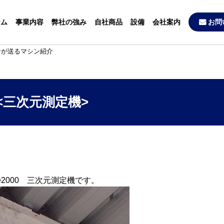
ーム
事業内容
弊社の強み
自社商品
設備
会社案内
お問
者が送るマシン紹介
<三次元測定機>
ge2000 三次元測定機です。