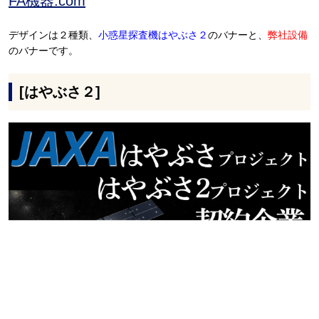
FA機器.com
デザインは２種類、
小惑星探査機はやぶさ２
のバナーと、
弊社設備
のバナーです。
[はやぶさ２]