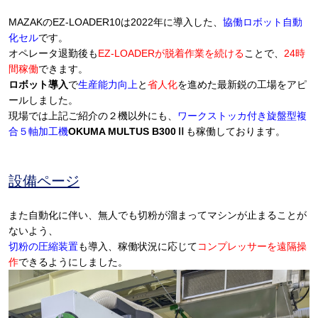
MAZAKのEZ-LOADER10は2022年に導入した、
協働ロボット自動
化セル
です。
オペレータ退勤後も
EZ-LOADERが脱着作業を続ける
ことで、
24時
間稼働
できます。
ロボット導入
で
生産能力向上
と
省人化
を進めた最新鋭の工場をアピ
ールしました。
現場では上記ご紹介の２機以外にも、
ワークストッカ付き旋盤型複
合５軸加工機
OKUMA MULTUS B300Ⅱ
も稼働しております。
設備ページ
また自動化に伴い、無人でも切粉が溜まってマシンが止まることが
ないよう、
切粉の圧縮装置
も導入、稼働状況に応じて
コンプレッサーを遠隔操
作
できるようにしました。