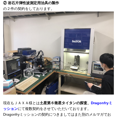
② 岩石片弾性波測定用治具の製作
の２件の契約をしております。
現在もＪＡＸＡ様とは
土星第６衛星タイタンの探査、
Dragonfryミ
ッション
にて複数契約をさせていただいております。
Dragonfryミッションの契約につきましてはまた別のメルマガでお