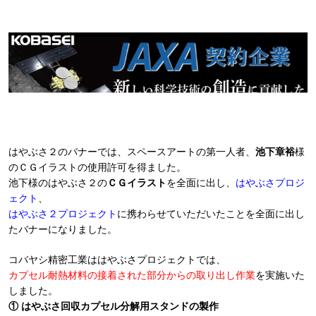
はやぶさ２のバナーでは、スペースアートの第一人者、
池下章裕
様
のＣＧイラストの使用許可を得ました。
池下様のはやぶさ２の
ＣＧイラスト
を全面に出し、
はやぶさプロジ
ェクト
、
はやぶさ２プロジェクト
に携わらせていただいたことを全面に出し
たバナーになりました。
コバヤシ精密工業ははやぶさプロジェクトでは、
カプセル耐熱材料の接着された部分からの取り出し作業
を実施いた
しました。
① はやぶさ回収カプセル分解用スタンドの製作