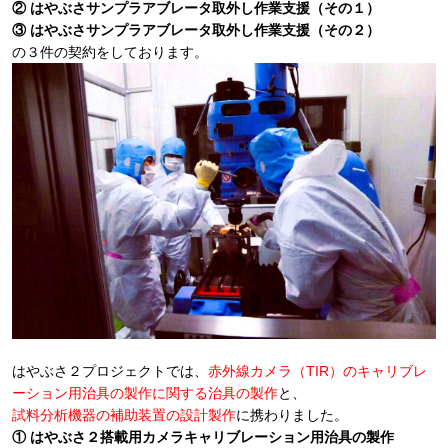
② はやぶさサンプラアブレータ取外し作業支援（その１）
③ はやぶさサンプラアブレータ取外し作業支援（その２）
の３件の契約をしております。
はやぶさ２プロジェクトでは、
赤外線カメラ（TIR）のキャリブレ
ーション用治具の製作に関する治具の製作
と、
試料分析機器の補助装置の設計製作
に携わりました。
① はやぶさ２搭載用カメラキャリブレーション用治具の製作