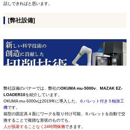
話しできればと思います。
[弊社設備]
弊社設備のバナーでは、弊社の
OKUMA mu-5000v
、
MAZAK EZ-
LOADER10
を紹介しています。
OKUMA mu-5000vは2019年に導入した、
６パレット付き５軸加工
機
です。
箱型の固定具４面にワークを取り付け可能、６パレットを自動で交
換することで複雑な形状のものでも、
人が脱着することなく24時間稼働
できます。