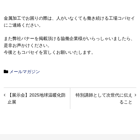
金属加工でお困りの際は、人がいなくても働き続ける工場コバセイ
にご連絡ください。
また弊社バナーを掲載頂ける協働企業様がいらっしゃいましたら、
是非お声かけください。
今後ともコバセイを宜しくお願いいたします。
メールマガジン
投
【展示会】2025地球温暖化防
特別講師として次世代に伝え
稿
止展
ること
ナ
ビ
ゲ