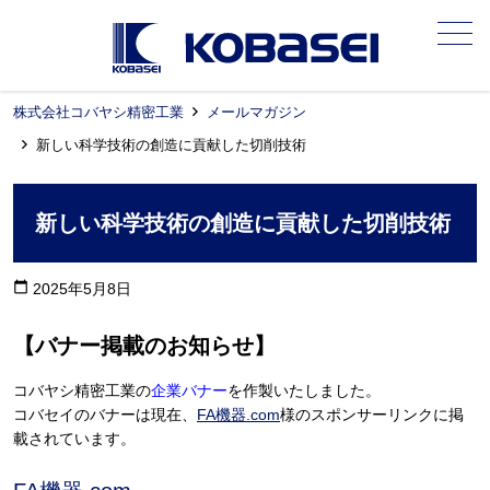
メニュー
株式会社コバヤシ精密工業
メールマガジン
新しい科学技術の創造に貢献した切削技術
新しい科学技術の創造に貢献した切削技術
calendar_today
2025年5月8日
【バナー掲載のお知らせ】
コバヤシ精密工業の
企業バナー
を作製いたしました。
コバセイのバナーは現在、
FA機器.com
様のスポンサーリンクに掲
載されています。