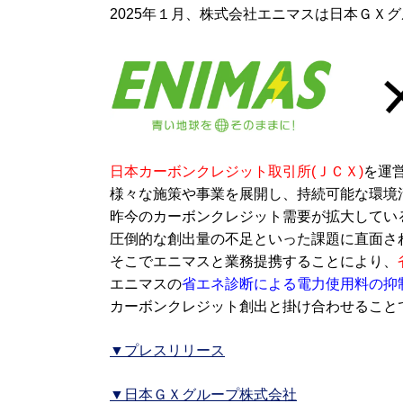
2025年１月、株式会社エニマスは日本ＧＸ
日本カーボンクレジット取引所(ＪＣＸ)
を運
様々な施策や事業を展開し、持続可能な環境
昨今のカーボンクレジット需要が拡大してい
圧倒的な創出量の不足といった課題に直面さ
そこでエニマスと業務提携することにより、
エニマスの
省エネ診断による電力使用料の抑
カーボンクレジット創出と掛け合わせること
▼プレスリリース
▼日本ＧＸグループ株式会社