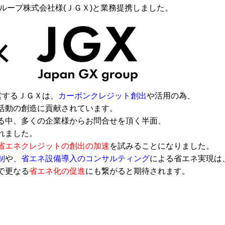
グループ株式会社様(ＪＧＸ)と業務提携しました。
営するＪＧＸは、
カーボンクレジット創出
や活用の為、
活動の創造に貢献されています。
る中、多くの企業様からお問合せを頂く半面、
れました。
省エネクレジットの創出の加速
を試みることになりました。
制
や、
省エネ設備導入のコンサルティング
による省エネ実現は
で更なる
省エネ化の促進
にも繋がると期待されます。