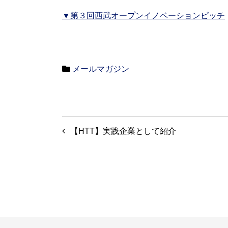
▼第３回西武オープンイノベーションピッチ
メールマガジン
投
【HTT】実践企業として紹介
稿
ナ
ビ
ゲ
ー