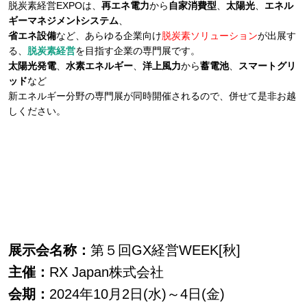
脱炭素経営EXPOは、
再エネ電力
から
自家消費型
、
太陽光
、
エネル
ギーマネジメンﾄシステム
、
省エネ設備
など、あらゆる企業向け
脱炭素ソリューション
が出展す
る、
脱炭素経営
を目指す企業の専門展です。
太陽光発電
、
水素エネルギー
、
洋上風力
から
蓄電池
、
スマートグリ
ッド
など
新エネルギー分野の専門展が同時開催されるので、併せて是非お越
しください。
展示会名称：
第５回GX経営WEEK[秋]
主催：
RX Japan株式会社
会期：
2024年10月2日(水)～4日(金)