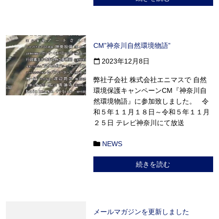
CM”神奈川自然環境物語”
2023年12月8日
calendar_today
弊社子会社 株式会社エニマスで 自然
環境保護キャンペーンCM『神奈川自
然環境物語』に参加致しました。 令
和５年１１月１８日～令和５年１１月
２５日 テレビ神奈川にて放送
NEWS
続きを読む
メールマガジンを更新しました