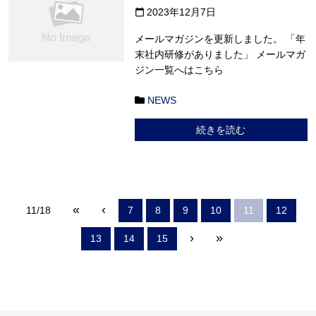
2023年12月7日
calendar_today
メールマガジンを更新しました。 「年
末社内研修がありました」 メールマガ
ジン一覧へはこちら
NEWS
続きを読む
«
‹
11/18
7
8
9
10
11
12
›
»
13
14
15