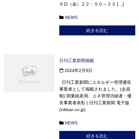
６日（金）２２：５０～２３ […]
NEWS
続きを読む
日刊工業新聞掲載
2024年2月9日
calendar_today
日刊工業新聞にエネルギー管理優良
事業者として掲載されました。(会員
制) 関東経産局、エネ管理功績者・優
良事業者表彰 | 日刊工業新聞 電子版
(nikkan.co.jp)
NEWS
続きを読む