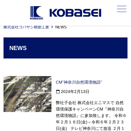
メニュー
株式会社コバヤシ精密工業
NEWS
NEWS
CM”神奈川自然環境物語”
2024年2月13日
calendar_today
弊社子会社 株式会社エニマスで 自然
環境保護キャンペーンCM『神奈川自
然環境物語』に参加致します。 令和６
年２月１６日(金)～令和６年２月２３
日(金) テレビ神奈川にて放送 ２月１