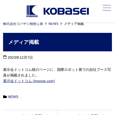
メニュー
株式会社コバヤシ精密工業
NEWS
メディア掲載
メディア掲載
calendar_today
2023年12月7日
展示会ドットコム様のページに、国際ロボット展での自社ブース写
真が掲載されました。
展示会ドットコム (jmesse.com)
NEWS
投