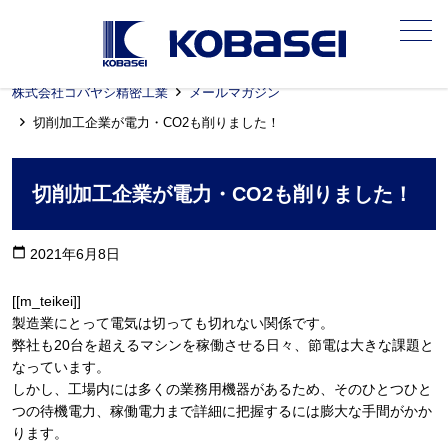
メニュー
株式会社コバヤシ精密工業
メールマガジン
切削加工企業が電力・CO2も削りました！
切削加工企業が電力・CO2も削りました！
calendar_today
2021年6月8日
[[m_teikei]]
製造業にとって電気は切っても切れない関係です。
弊社も20台を超えるマシンを稼働させる日々、節電は大きな課題と
なっています。
しかし、工場内には多くの業務用機器があるため、そのひとつひと
つの待機電力、稼働電力まで詳細に把握するには膨大な手間がかか
ります。