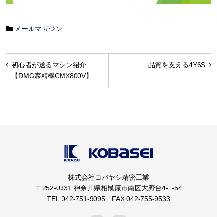
メールマガジン
投
初心者が送るマシン紹介
品質を支える4Y6S
稿
【DMG森精機CMX800V】
ナ
ビ
ゲ
ー
シ
ョ
株式会社コバヤシ精密工業
ン
〒252-0331 神奈川県相模原市南区大野台4-1-54
TEL:042-751-9095 FAX:042-755-9533