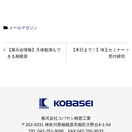
メールマガジン
投
【展示会情報】天体観測もで
【本日まで！】埼玉セミナー
稿
きる相模原
受付締切
ナ
ビ
ゲ
ー
シ
ョ
株式会社コバヤシ精密工業
ン
〒252-0331 神奈川県相模原市南区大野台4-1-54
TEL:042-751-9095 FAX:042-755-9533