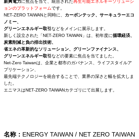
新興電力
に焦点を当て、統合された
再生可能エネルギーソリューシ
ョンのプラットフォーム
です。
NET-ZERO TAIWANと同時に、
カーボンテック、サーキュラーエコ
ノミー、
グリーンエネルギー取引
などをメインに展示します。
新しく設立された「NET-ZERO TAIWAN」は、初年度に
循環経済、
炭素削減と負の排出技術、
省エネの革新的なソリューション、グリーンファイナンス、
グリーンエネルギー取引
などの要素に焦点を当てました。
Net-Zero Taiwanは、企業と都市のガバナンス、ライフスタイルア
プリケーション、
最先端テクノロジーを統合することで、業界の深さと幅を拡大しま
した。
エニマスはNET-ZERO TAIWANカテゴリにて出展します。
名称：
ENERGY TAIWAN / NET ZERO TAIWAN