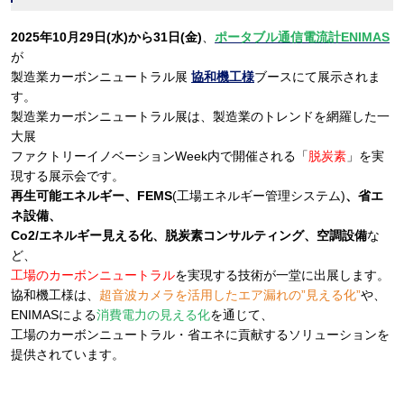
2025年10月29日(水)から31日(金)
、
ポータブル通信電流計ENIMAS
が
製造業カーボンニュートラル展
協和機工様
ブースにて展示されま
す。
製造業カーボンニュートラル展は、製造業のトレンドを網羅した一
大展
ファクトリーイノベーションWeek内で開催される「
脱炭素
」を実
現する展示会です。
再生可能エネルギー、FEMS
(工場エネルギー管理システム)
、省エ
ネ設備、
Co2/エネルギー見える化、脱炭素コンサルティング、空調設備
な
ど、
工場のカーボンニュートラル
を実現する技術が一堂に出展します。
協和機工様は、
超音波カメラを活用したエア漏れの”見える化”
や、
ENIMASによる
消費電力の見える化
を通じて、
工場のカーボンニュートラル・省エネに貢献するソリューションを
提供されています。