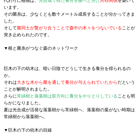
代わりに植物は、
光合成で得た養分を菌へと分け
共存関係
を築いて
います。
その菌糸は、少なくとも数十メートル成長することが分かってきま
した。
そして
菌同士が繋がり合うことで森中の木々をつないでいる
ことが
突き止められたのです。
▼根と菌糸がつなぐ森のネットワーク
巨木の下の幼木は、暗い日陰でどうして生きる養分を得られるの
か。
それは
大きな木から菌を通して養分が与えられていたから
だという
ことが解明されました。
さらに
常緑樹と落葉樹は双方向に養分をやりとりしている
ことも明
らかになりました。
夏は光合成が活発な落葉樹から常緑樹へ、落葉樹の葉がない時期は
常緑樹から落葉樹へ。
▼巨木の下の幼木の目線