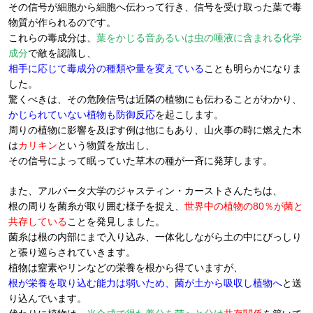
その信号が細胞から細胞へ伝わって行き、信号を受け取った葉で毒
物質が作られるのです。
これらの毒成分は、
葉をかじる音あるいは虫の唾液に含まれる化学
成分
で敵を認識し、
相手に応じて毒成分の種類や量を変えている
ことも明らかになりま
した。
驚くべきは、その危険信号は近隣の植物にも伝わることがわかり、
かじられていない植物も防御反応
を起こします。
周りの植物に影響を及ぼす例は他にもあり、山火事の時に燃えた木
は
カリキン
という物質を放出し、
その信号によって眠っていた草木の種が一斉に発芽します。
また、アルバータ大学のジャスティン・カーストさんたちは、
根の周りを菌糸が取り囲む様子を捉え、
世界中の植物の80％が菌と
共存している
ことを発見しました。
菌糸は根の内部にまで入り込み、一体化しながら土の中にびっしり
と張り巡らされていきます。
植物は窒素やリンなどの栄養を根から得ていますが、
根が栄養を取り込む能力は弱いため、菌が土から吸収し植物へ
と送
り込んでいます。