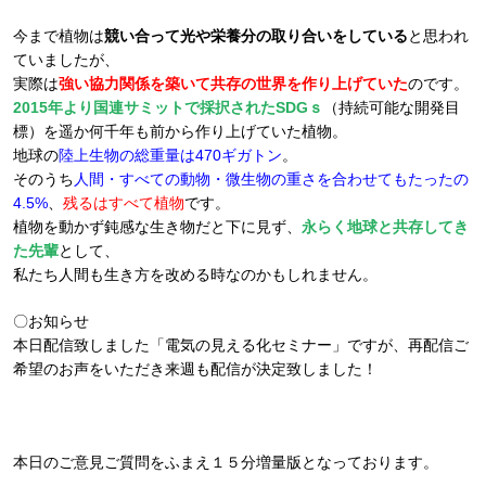
今まで植物は
競い合って光や栄養分の取り合いをしている
と思われ
ていましたが、
実際は
強い協力関係を築いて共存の世界を作り上げていた
のです。
2015年より国連サミットで採択されたSDGｓ
（持続可能な開発目
標）を遥か何千年も前から作り上げていた植物。
地球の
陸上生物の総重量は470ギガトン
。
そのうち
人間・すべての動物・微生物の重さを合わせてもたったの
4.5%
、
残るはすべて植物
です。
植物を動かず鈍感な生き物だと下に見ず、
永らく地球と共存してき
た先輩
として、
私たち人間も生き方を改める時なのかもしれません。
〇お知らせ
本日配信致しました「電気の見える化セミナー」ですが、再配信ご
希望のお声をいただき来週も配信が決定致しました！
本日のご意見ご質問をふまえ１５分増量版となっております。