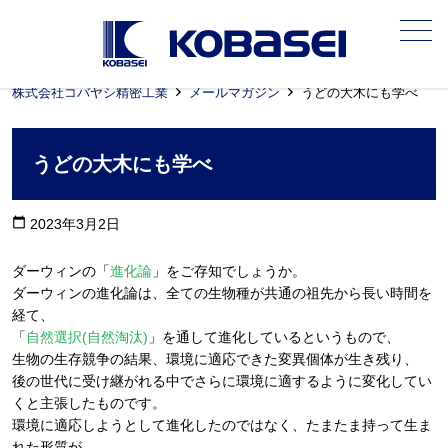
メニュー
株式会社コバヤシ精密工業
メールマガジン
うどの大木にも学べ
うどの大木にも学べ
calendar_today
2023年3月2日
ダーウィンの「
進化論
」をご存知でしょうか。
ダーウィンの進化論は、全ての生物種が共通の祖先から長い時間を
経て、
「
自然選択(自然淘汰)
」を通して進化しているというもので、
生物の生存競争の結果、環境に適応できた変異個体が生き残り、
後の世代に受け継がれる中でさらに環境に適するように変化してい
くと主張したものです。
環境に適応しようとして進化したのではなく、たまたま持って生ま
れた形質が