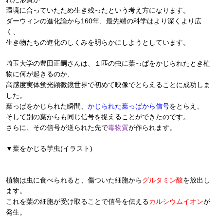
環境に合っていたため生き残ったという考え方になります。
ダーウィンの進化論から160年、最先端の科学はより深くより広
く、
生き物たちの進化のしくみを明らかにしようとしています。
埼玉大学の豊田正嗣さんは、１匹の虫に葉っぱをかじられたとき植
物に何が起きるのか、
高感度実体蛍光顕微鏡世界で初めて映像でとらえることに成功しま
した。
葉っぱをかじられた瞬間、
かじられた葉っぱから信号
をとらえ、
そして別の葉からも同じ信号を捉えることができたのです。
さらに、その信号が送られた先で
毒物質
が作られます。
▼葉をかじる芋虫(イラスト)
植物は虫に食べられると、傷ついた細胞から
グルタミン酸
を放出し
ます。
これを葉の細胞が受け取ることで信号を伝える
カルシウムイオン
が
発生。