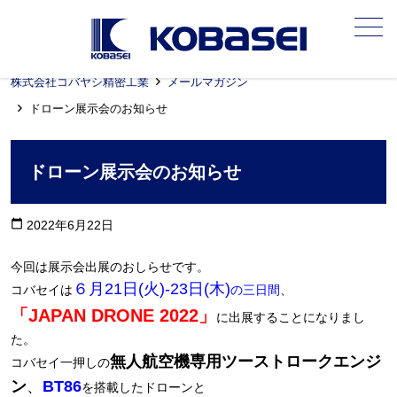
メニュー
株式会社コバヤシ精密工業
メールマガジン
ドローン展示会のお知らせ
ドローン展示会のお知らせ
calendar_today
2022年6月22日
今回は展示会出展のおしらせです。
６月21日(火)-23日(木)
コバセイは
の三日間
、
「JAPAN DRONE 2022」
に出展することになりまし
た。
無人航空機専用ツーストロークエンジ
コバセイ一押しの
ン
、
BT86
を搭載したドローンと