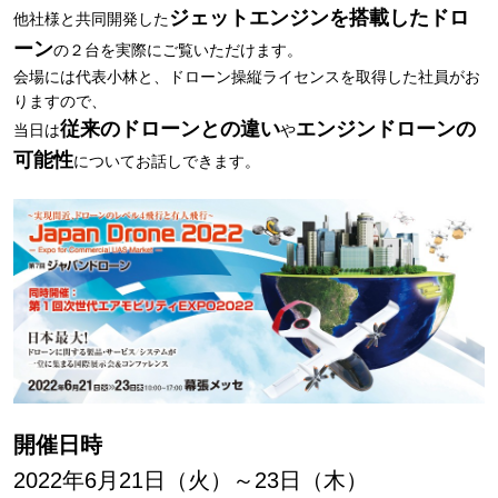
ジェットエンジンを搭載したドロ
他社様と共同開発した
ーン
の２台を実際にご覧いただけます。
会場には代表小林と、ドローン操縦ライセンスを取得した社員がお
りますので、
従来のドローンとの違い
エンジンドローンの
当日は
や
可能性
についてお話しできます。
開催日時
2022年6月21日（火）～23日（木）