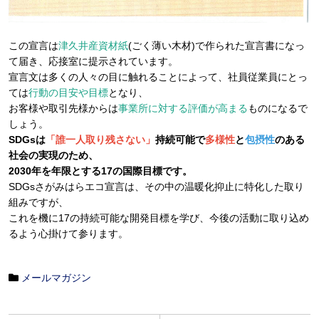
この宣言は
津久井産資材紙
(ごく薄い木材)で作られた宣言書になっ
て届き、応接室に提示されています。
宣言文は多くの人々の目に触れることによって、社員従業員にとっ
ては
行動の目安や目標
となり、
お客様や取引先様からは
事業所に対する評価が高まる
ものになるで
しょう。
SDGsは
「誰一人取り残さない」
持続可能で
多様性
と
包摂性
のある
社会の実現のため、
2030年を年限とする17の国際目標です。
SDGsさがみはらエコ宣言は、その中の温暖化抑止に特化した取り
組みですが、
これを機に17の持続可能な開発目標を学び、今後の活動に取り込め
るよう心掛けて参ります。
メールマガジン