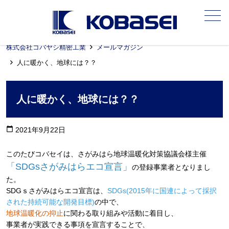
メニュー
株式会社コバヤシ精密工業
メールマガジン
人に暖かく、地球には？？
人に暖かく、地球には？？
calendar_today
2021年9月22日
このたびコバセイは、さがみはら地球温暖化対策協議会様主催
「SDGsさがみはらエコ宣言」
の登録事業者となりまし
た。
SDGｓさがみはらエコ宣言は、
SDGs(2015年に国連によって採択
された持続可能な開発目標)
の中で、
地球温暖化の抑止
に関わる取り組みや活動に着目し、
事業者が実践できる事項を宣言することで、