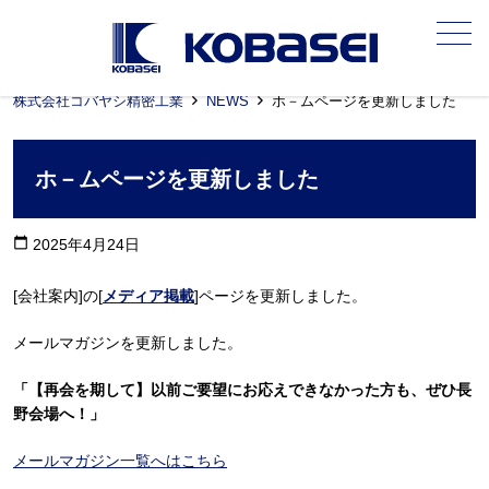
メニュー
株式会社コバヤシ精密工業
NEWS
ホ－ムページを更新しました
ホ－ムページを更新しました
calendar_today
2025年4月24日
[会社案内]の[
メディア掲載
]ページを更新しました。
メールマガジンを更新しました。
「【再会を期して】以前ご要望にお応えできなかった方も、ぜひ長
野会場へ！」
メールマガジン一覧へはこちら