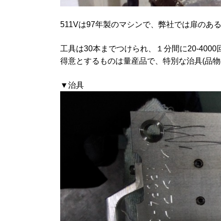
511Vは97年製のマシンで、弊社では扉の
工具は30本までつけられ、１分間に20-400
得意とするものは量産品で、特別な治具(品
▼治具