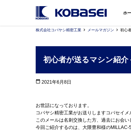
ホ
株式会社コバヤシ精密工業
メールマガジン
初心者
初心者が送るマシン紹介＜MI
calendar_today
2021年6月8日
お世話になっております。
コバヤシ精密工業がお送りしますコバセイメ
このメールは名刺交換した方、過去にお会い
今回ご紹介するのは、大隈豊和様のMILLAC