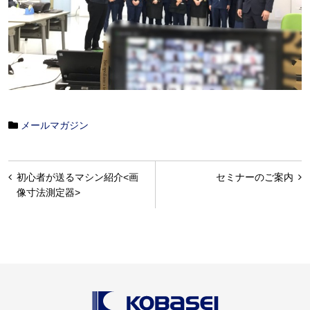
メールマガジン
投
初心者が送るマシン紹介<画
セミナーのご案内
稿
像寸法測定器>
ナ
ビ
ゲ
ー
シ