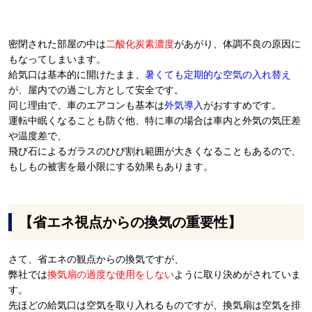
密閉された部屋の中は
二酸化炭素濃度
があがり、体調不良の原因に
もなってしまいます。
給気口は基本的に開けたまま、
暑くても定期的な空気の入れ替え
が、屋内での過ごし方として安全です。
同じ理由で、車のエアコンも基本は
外気導入
がおすすめです。
運転中眠くなることも防ぐ他、特に車の場合は車内と外気の気圧差
や温度差で、
飛び石によるガラスのひび割れ範囲が大きくなることもあるので、
もしもの被害を最小限にする効果もあります。
【省エネ視点からの換気の重要性】
さて、省エネの観点からの換気ですが、
弊社では
換気扇の過度な使用をしない
ように取り決めがされていま
す。
先ほどの給気口は空気を取り入れるものですが、換気扇は空気を排