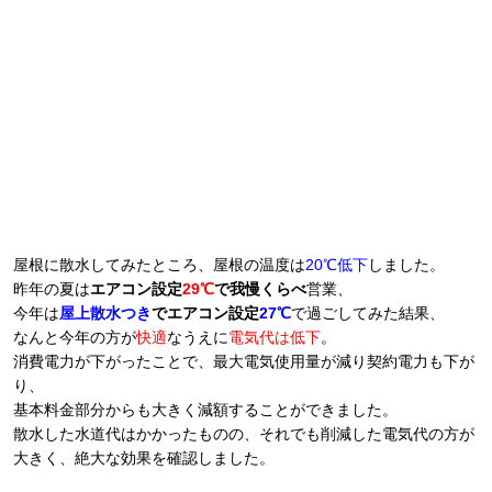
屋根に散水してみたところ、屋根の温度は
20℃低下
しました。
昨年の夏は
エアコン設定
29℃
で我慢くらべ
営業、
今年は
屋上散水つき
でエアコン設定
27℃
で過ごしてみた結果、
なんと今年の方が
快適
なうえに
電気代は低下
。
消費電力が下がったことで、最大電気使用量が減り契約電力も下が
り、
基本料金部分からも大きく減額することができました。
散水した水道代はかかったものの、それでも削減した電気代の方が
大きく、絶大な効果を確認しました。