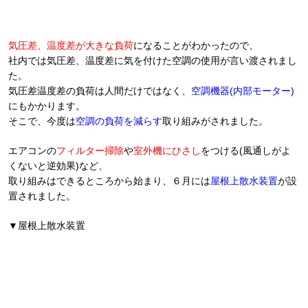
気圧差、温度差が大きな負荷
になることがわかったので、
社内では気圧差、温度差に気を付けた空調の使用が言い渡されまし
た。
気圧差温度差の負荷は人間だけではなく、
空調機器(内部モーター)
にもかかります。
そこで、今度は
空調の負荷を減らす
取り組みがされました。
エアコンの
フィルター掃除
や
室外機にひさし
をつける(風通しがよ
くないと逆効果)など、
取り組みはできるところから始まり、６月には
屋根上散水装置
が設
置されました。
▼屋根上散水装置