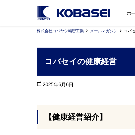
ホ
株式会社コバヤシ精密工業
メールマガジン
コバ
コバセイの健康経営
calendar_today
2025年6月6日
【健康経営紹介】