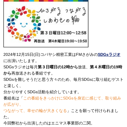
2024年12月15日(日)コバヤシ精密工業はFMさがみの
SDGsラジオ
に出演いたします。
SDGsラジオは毎月
第３日曜日の12時から
放送、
第４木曜日の19時
から
再放送される番組です。
SDGsを難しそうだと思う方々のため、毎月SDGsに取り組むゲスト
と楽しく、
分かりやすくSDGs活動を紹介しています。
番組名は「
この番組をきっかけにSDGsを身近に感じて、取り組み
が広がり、
つながって、幸せの輪が大きくなる
」ことを願って付けられまし
た。
今回弊社から出演したのはエニマス事業部の二関。