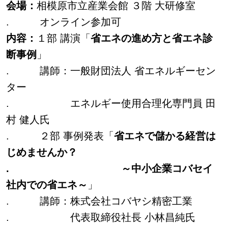
会場：
相模原市立産業会館 ３階 大研修室
. オンライン参加可
内容：
１部 講演「
省エネの進め方と省エネ診
断事例
」
. 講師：一般財団法人 省エネルギーセン
ター
. エネルギー使用合理化専門員 田
村 健人氏
. ２部 事例発表「
省エネで儲かる経営は
じめませんか？
. ～中小企業コバセイ
社内での省エネ～
」
. 講師：株式会社コバヤシ精密工業
. 代表取締役社長 小林昌純氏