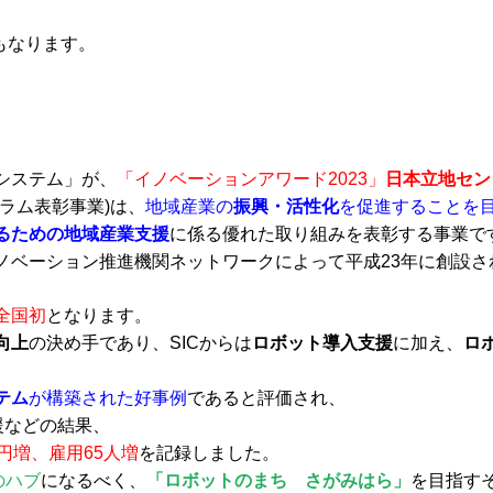
もなります。
システム」が、
「イノベーションアワード2023」
日本立地セン
ラム表彰事業)は、
地域産業の
振興・活性化
を促進することを
るための地域産業支援
に係る優れた取り組みを表彰する事業で
ノベーション推進機関ネットワークによって平成23年に創設さ
全国初
となります。
向上
の決め手であり、SICからは
ロボット導入支援
に加え、
ロボ
テム
が構築された好事例
であると評価され、
援などの結果、
円増、雇用65人増
を記録しました。
のハブ
になるべく、
「ロボットのまち さがみはら」
を目指す