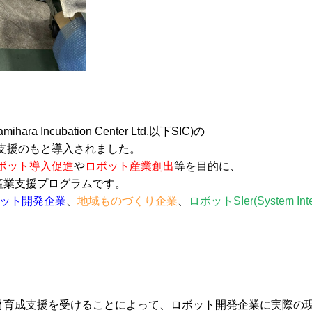
amihara Incubation Center Ltd.以下SIC)の
支援のもと導入されました。
ボット導入促進
や
ロボット産業創出
等を目的に、
産業支援プログラムです。
ット開発企業
、
地域ものづくり企業
、
ロボットSIer(System In
人材育成支援を受けることによって、ロボット開発企業に実際の