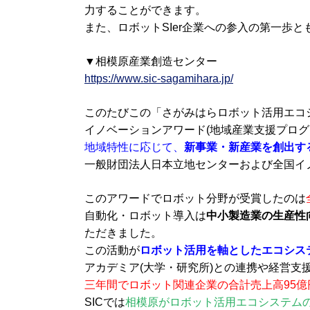
力することができます。
また、ロボットSIer企業への参入の第一歩と
▼相模原産業創造センター
https://www.sic-sagamihara.jp/
このたびこの「さがみはらロボット活用エコ
イノベーションアワード(地域産業支援プログ
地域特性に応じて、
新事業・新産業を創出す
一般財団法人日本立地センターおよび全国イ
このアワードでロボット分野が受賞したのは
自動化・ロボット導入は
中小製造業の生産性
ただきました。
この活動が
ロボット活用を軸としたエコシス
アカデミア(大学・研究所)との連携や経営支
三年間でロボット関連企業の合計売上高95億
SICでは
相模原がロボット活用エコシステム