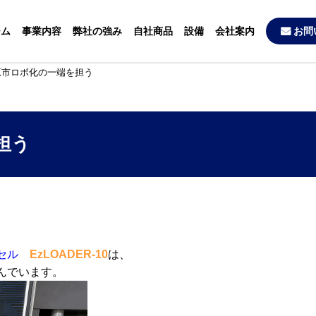
ーム
事業内容
弊社の強み
自社商品
設備
会社案内
お問
原市ロボ化の一端を担う
担う
セル
EzLOADER-10
は、
んでいます。