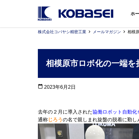
ホ
株式会社コバヤシ精密工業
メールマガジン
相模
相模原市ロボ化の一端を
calendar_today
2023年6月2日
去年の２月に導入された
協働ロボット自動化
通称
じろう
の名で親しまれ旋盤の脱着に勤し