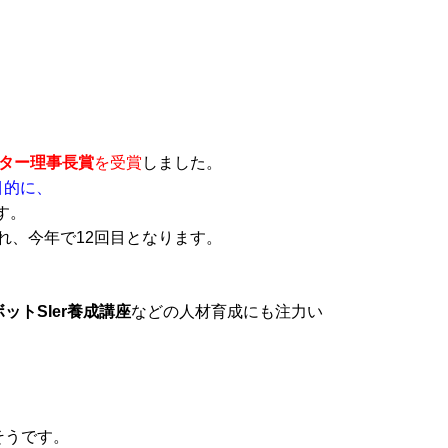
ター理事長賞
を受賞
しました。
目的に、
す。
れ、今年で12回目となります。
ットSIer養成講座
などの人材育成にも注力い
そうです。