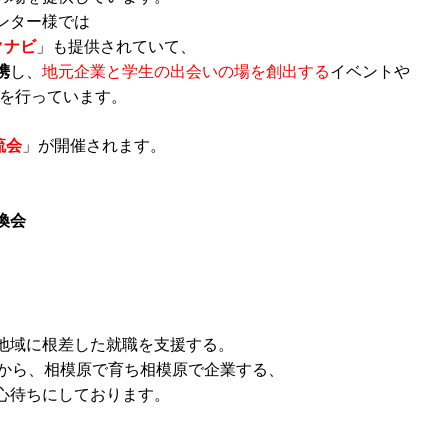
ンター様では
クナビ
」も提供されていて、
携
し、
地元企業と学生の出会いの場を創出する
イベントや
どを行っています。
流会
」が開催されます。
換会
地域に根差した就職を支援する。
レから、相模原で育ち相模原で企業する、
心待ちにしております。