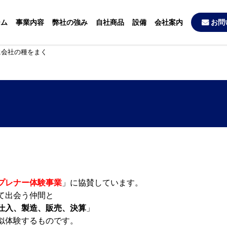
ーム
事業内容
弊社の強み
自社商品
設備
会社案内
お問
に会社の種をまく
プレナー体験事業
」に協賛しています。
て出会う仲間と
仕入、製造、販売、決算
」
似体験するものです。