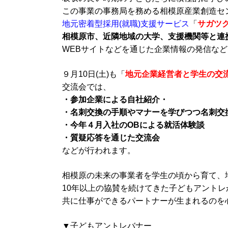
この事業の事務局を務める相模原産業創造セ
地元密着型採用(就職)支援サービス
「
サガツ
相模原市、近隣地域の大学、支援機関等と連
WEBサイトなどを通じた企業情報の発信な
９月10日(土)も「
地元企業経営者と学生の交
交流会では、
・参加企業による自社紹介・
・名刺交換の手順やマナーを学びつつ名刺交
・今年４月入社のOBによる就活体験談
・質疑応答を通じた交流会
などが行われます。
相模原の未来の事業者を学生の頃から育て、
10年以上の協賛を続けてきた子どもアント
共に仕事ができるパートナーが生まれるのを
▼子どもアントレバナー