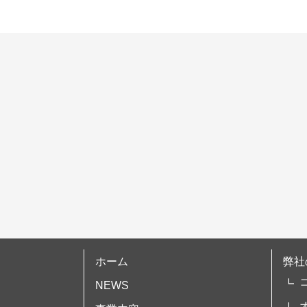
ゲ
ー
シ
ョ
ン
ホーム
弊社
NEWS