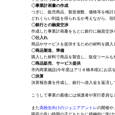
〇事業計画書の作成
つぎに、販売商品、製造個数、価格等を検討
どれくらい利益を得られるか考えながら、役
〇銀行との融資交渉
作成した事業計画書をもとに銀行に融資交渉
〇仕入れ
商品やサービスを提供するための材料を購入
〇商品製造、準備
購入した材料で商品を製造し、販促ツールも
〇商品販売、サービス提供
市内商業施設(今年度はアリオ橋本様)にお店
〇決算
決算報告書を作成し、銀行へ借入金を返済し
こうして事業の最後には保護者や実行委員な
また
高校生向けのジュニアアントレ
の開催や
吸収の良い時期の子どもたちに積極的に学び