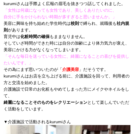
kurumiさんは手際よく広報の眉毛を抜きつつ話してくれました。
「女性は何歳になっても女性であり、美しくありたいのに、
自分に手をかけられない時期が多すぎると思いませんか。」
美容に興味を持ち始めた学生時代は
校則
で縛られ、就職後も
社内規
則
があります。
育児中は
化粧時間の確保
もままなりません。
そしていざ時間ができた時には自分の加齢により体力気力が衰え、
美容にかける力がなくなってしまいます。
「そんな毎日を送っている女性に、綺麗になることの喜びを提供し
たいんです。」
その為にまず思いついたのが「
介護美容
」だそうです。
kurumiさんはお店を立ち上げる前に、介護施設を回って、利用者の
方と交流を始めました。
介護施設で日常のお化粧もやめてしまった方にメイクやネイルをし
て、
綺麗になることそのものをレクリエーション
として楽しんでいただ
く活動をしています。
▼介護施設で活動されるkurumiさん