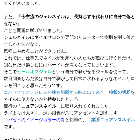
てくださいました。
また、「
今主流のジェルネイルは、長持ちする代わりに自分で落と
せない
」
ことも問題に挙げていました。
ジェルネイルはネイルサロンで専門のリューターで樹脂を削り落と
すしか方法がなく、
気軽にやめることができません。
これでは、仕事先でネイルが出来ない人たちが遊びに行く日だけ、
別な日だけ楽しむにはハードルが高くなってしまいます。
そこで
ピールオフジェル
という自分で剥がせるジェルを使って、
数日間楽しんだ後は自分で剥がして日常に戻れるようなネイルサロ
ンを開こうと思ったそうです。
コバセイでステンレスの棒を切断する時に出て来た、
粉状の切粉
を
ネイルに使えないかと持参したところ、
流行の「
ニュアンスネイル
」に取り入れてくれました。
ラメよりは大きく、渋い銀色が爪にアクセントを加えます。
コバセイのイメージカラーの青
と
切粉
の、
工業系ニュアンスネイル
です。
▼切粉入りのニュアンスネイル