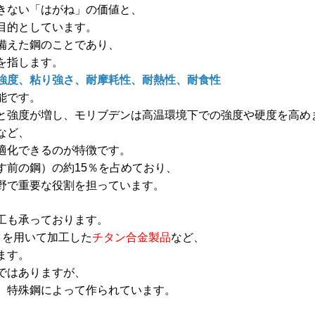
きない「はがね」の価値と、
目的としています。
備えた鋼のことであり、
を指します。
強度、粘り強さ、耐摩耗性、耐熱性、耐食性
能です。
と強度が増し、モリブデンは高温環境下での強度や硬度を高め
など、
適化できるのが特徴です。
す前の鋼）の約15％を占めており、
野で重要な役割を担っています。
工も承っております。
タを用いて加工した
チタン合金製品
など、
ます。
ではありますが、
、特殊鋼によって作られています。