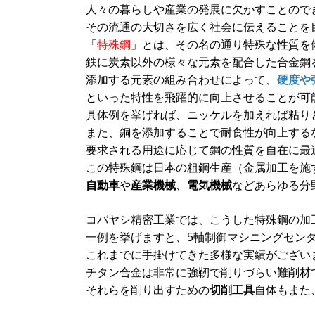
人々の暮らしや産業の発展に欠かすことので
その流通の大切さを広く社会に伝えることを
「
特殊鋼
」とは、その名の通り特殊な性質を
鉄に炭素以外の様々な元素を配合した合金鋼
添加する元素の組み合わせによって、
硬度や
といった特性を飛躍的に向上させることが可
具体例を挙げれば、ニッケルを加えれば粘り
また、銅を添加することで耐食性が向上する
要求される用途に応じて鋼の性質を自在に最
この特殊鋼は日本の粗鋼生産（金属加工を施
自動車
や
産業機械
、
電気機械
などあらゆる分
コバヤシ精密工業では、こうした特殊鋼の加
一例を挙げますと、5軸制御マシニングセン
これまでに手掛けてきた多様な実績がござい
チタン合金は非常に強靭で削りづらい難削材
それらを削り出すための
切削工具
自体もまた