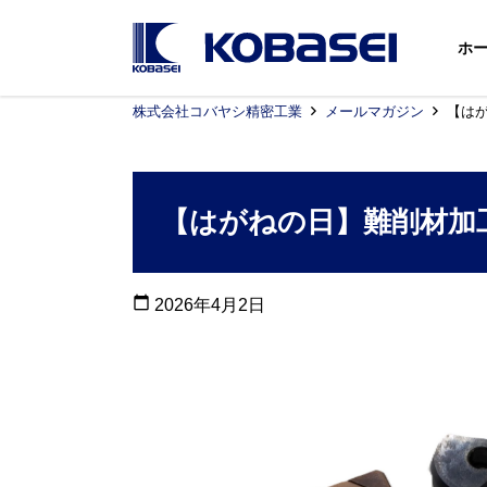
ホ
株式会社コバヤシ精密工業
メールマガジン
【は
【はがねの日】難削材加
calendar_today
2026年4月2日