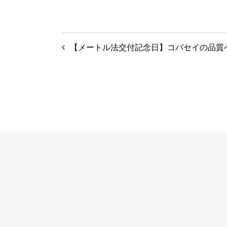
投
【メートル法交付記念日】コバセイの品質
稿
ナ
ビ
ゲ
ー
シ
ョ
ン